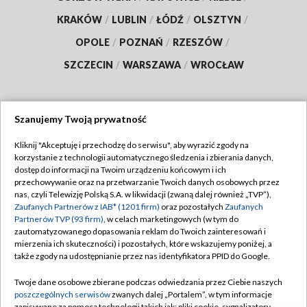
KRAKÓW
/
LUBLIN
/
ŁÓDŹ
/
OLSZTYN
/
OPOLE
/
POZNAŃ
/
RZESZÓW
/
SZCZECIN
/
WARSZAWA
/
WROCŁAW
Szanujemy Twoją prywatność
Dołącz do nas:
Kliknij "Akceptuję i przechodzę do serwisu", aby wyrazić zgody na
korzystanie z technologii automatycznego śledzenia i zbierania danych,
TVP
dostęp do informacji na Twoim urządzeniu końcowym i ich
Abonament TVP
przechowywanie oraz na przetwarzanie Twoich danych osobowych przez
Regulamin TVP
nas, czyli Telewizję Polską S.A. w likwidacji (zwaną dalej również „TVP”),
Emisja w TVP
Zaufanych Partnerów z IAB* (1201 firm)
oraz pozostałych
Zaufanych
Polityka prywatności
Partnerów TVP (93 firm)
, w celach marketingowych (w tym do
Centrum informacji TVP
Moje zgody
zautomatyzowanego dopasowania reklam do Twoich zainteresowań i
mierzenia ich skuteczności) i pozostałych, które wskazujemy poniżej, a
Naziemna Telewizja Cyfrowa
Pomoc
także zgody na udostępnianie przez nas identyfikatora PPID do Google.
Sklep TVP
Biuro reklamy
Twoje dane osobowe zbierane podczas odwiedzania przez Ciebie naszych
Rada Programowa
poszczególnych serwisów
zwanych dalej „Portalem”, w tym informacje
Kontakt
zapisywane za pomocą technologii takich jak: pliki cookie, sygnalizatory