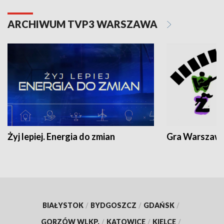
ARCHIWUM TVP3 WARSZAWA
Żyj lepiej. Energia do zmian
Gra Warszaw
BIAŁYSTOK
/
BYDGOSZCZ
/
GDAŃSK
/
GORZÓW WLKP.
/
KATOWICE
/
KIELCE
/