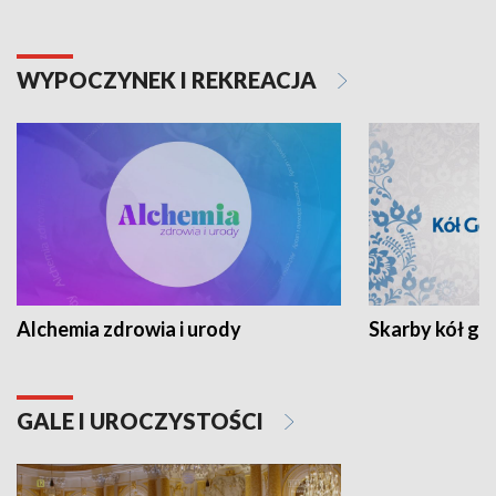
WYPOCZYNEK I REKREACJA
Alchemia zdrowia i urody
Skarby kół go
GALE I UROCZYSTOŚCI