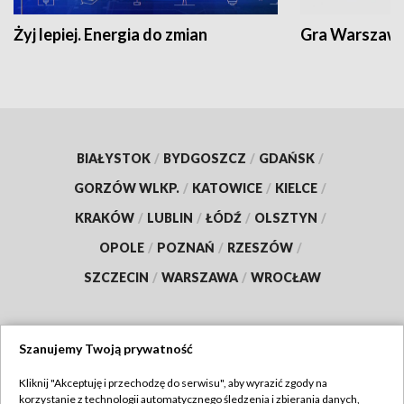
Żyj lepiej. Energia do zmian
Gra Warszaw
BIAŁYSTOK
/
BYDGOSZCZ
/
GDAŃSK
/
GORZÓW WLKP.
/
KATOWICE
/
KIELCE
/
KRAKÓW
/
LUBLIN
/
ŁÓDŹ
/
OLSZTYN
/
OPOLE
/
POZNAŃ
/
RZESZÓW
/
SZCZECIN
/
WARSZAWA
/
WROCŁAW
Szanujemy Twoją prywatność
Dołącz do nas:
Kliknij "Akceptuję i przechodzę do serwisu", aby wyrazić zgody na
korzystanie z technologii automatycznego śledzenia i zbierania danych,
TVP