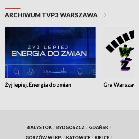
ARCHIWUM TVP3 WARSZAWA
Żyj lepiej. Energia do zmian
Gra Warszaw
BIAŁYSTOK
/
BYDGOSZCZ
/
GDAŃSK
/
GORZÓW WLKP.
/
KATOWICE
/
KIELCE
/