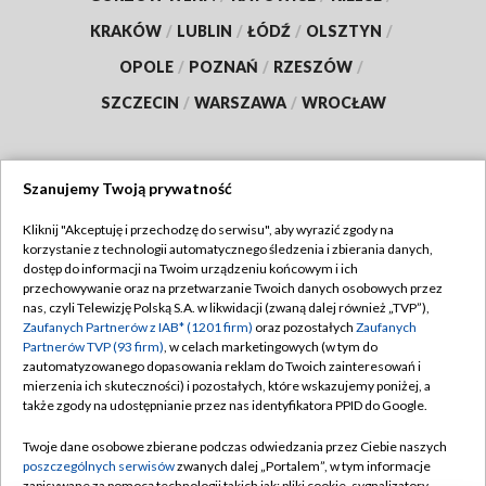
KRAKÓW
/
LUBLIN
/
ŁÓDŹ
/
OLSZTYN
/
OPOLE
/
POZNAŃ
/
RZESZÓW
/
SZCZECIN
/
WARSZAWA
/
WROCŁAW
Szanujemy Twoją prywatność
Dołącz do nas:
Kliknij "Akceptuję i przechodzę do serwisu", aby wyrazić zgody na
korzystanie z technologii automatycznego śledzenia i zbierania danych,
TVP
dostęp do informacji na Twoim urządzeniu końcowym i ich
Abonament TVP
przechowywanie oraz na przetwarzanie Twoich danych osobowych przez
Regulamin TVP
nas, czyli Telewizję Polską S.A. w likwidacji (zwaną dalej również „TVP”),
Emisja w TVP
Zaufanych Partnerów z IAB* (1201 firm)
oraz pozostałych
Zaufanych
Polityka prywatności
Partnerów TVP (93 firm)
, w celach marketingowych (w tym do
Centrum informacji TVP
Moje zgody
zautomatyzowanego dopasowania reklam do Twoich zainteresowań i
mierzenia ich skuteczności) i pozostałych, które wskazujemy poniżej, a
Naziemna Telewizja Cyfrowa
Pomoc
także zgody na udostępnianie przez nas identyfikatora PPID do Google.
Sklep TVP
Biuro reklamy
Twoje dane osobowe zbierane podczas odwiedzania przez Ciebie naszych
Rada Programowa
poszczególnych serwisów
zwanych dalej „Portalem”, w tym informacje
Kontakt
zapisywane za pomocą technologii takich jak: pliki cookie, sygnalizatory