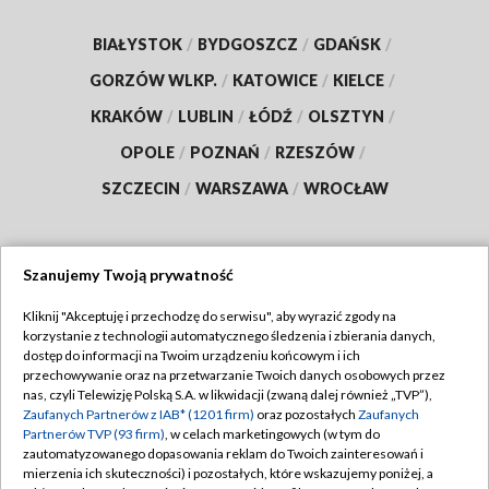
BIAŁYSTOK
/
BYDGOSZCZ
/
GDAŃSK
/
GORZÓW WLKP.
/
KATOWICE
/
KIELCE
/
KRAKÓW
/
LUBLIN
/
ŁÓDŹ
/
OLSZTYN
/
OPOLE
/
POZNAŃ
/
RZESZÓW
/
SZCZECIN
/
WARSZAWA
/
WROCŁAW
Szanujemy Twoją prywatność
Dołącz do nas:
Kliknij "Akceptuję i przechodzę do serwisu", aby wyrazić zgody na
korzystanie z technologii automatycznego śledzenia i zbierania danych,
TVP
dostęp do informacji na Twoim urządzeniu końcowym i ich
Abonament TVP
przechowywanie oraz na przetwarzanie Twoich danych osobowych przez
Regulamin TVP
nas, czyli Telewizję Polską S.A. w likwidacji (zwaną dalej również „TVP”),
Emisja w TVP
Polityka prywatności
Zaufanych Partnerów z IAB* (1201 firm)
oraz pozostałych
Zaufanych
Partnerów TVP (93 firm)
, w celach marketingowych (w tym do
Centrum informacji TVP
Moje zgody
zautomatyzowanego dopasowania reklam do Twoich zainteresowań i
mierzenia ich skuteczności) i pozostałych, które wskazujemy poniżej, a
Naziemna Telewizja Cyfrowa
Pomoc