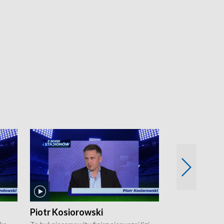
Piotr Kosiorowski
Tomasz Mat