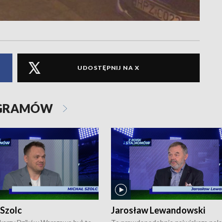
UDOSTĘPNIJ NA X
OGRAMÓW
 Szolc
Jarosław Lewandowski