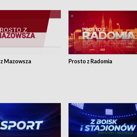
 z Mazowsza
Prosto z Radomia