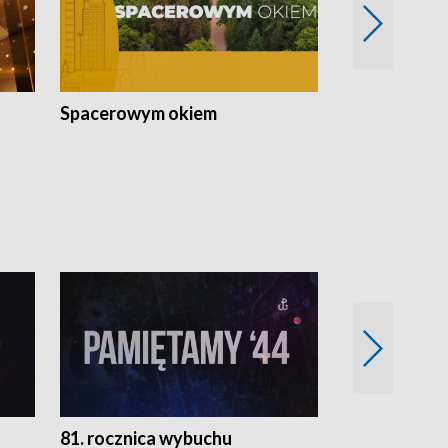
Spacerowym okiem
Filmowe spo
81. rocznica wybuchu
Retro Wawa