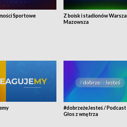
ości Sportowe
Z boisk i stadionów Warsza
Mazowsza
jemy
#dobrzeżeJesteś / Podcast 
Głos z wnętrza