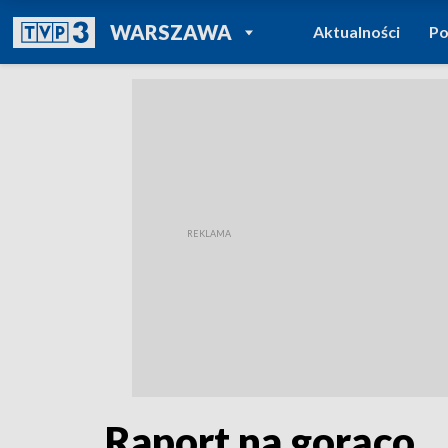
POWRÓT DO
WARSZAWA
Aktualności
Po
TVP REGIONY
Raport na gorąco