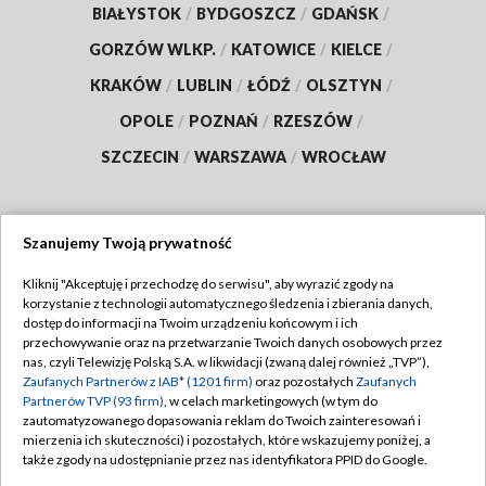
BIAŁYSTOK
/
BYDGOSZCZ
/
GDAŃSK
/
GORZÓW WLKP.
/
KATOWICE
/
KIELCE
/
KRAKÓW
/
LUBLIN
/
ŁÓDŹ
/
OLSZTYN
/
OPOLE
/
POZNAŃ
/
RZESZÓW
/
SZCZECIN
/
WARSZAWA
/
WROCŁAW
Szanujemy Twoją prywatność
Dołącz do nas:
Kliknij "Akceptuję i przechodzę do serwisu", aby wyrazić zgody na
korzystanie z technologii automatycznego śledzenia i zbierania danych,
TVP
dostęp do informacji na Twoim urządzeniu końcowym i ich
Abonament TVP
przechowywanie oraz na przetwarzanie Twoich danych osobowych przez
Regulamin TVP
nas, czyli Telewizję Polską S.A. w likwidacji (zwaną dalej również „TVP”),
Emisja w TVP
Polityka prywatności
Zaufanych Partnerów z IAB* (1201 firm)
oraz pozostałych
Zaufanych
Partnerów TVP (93 firm)
, w celach marketingowych (w tym do
Centrum informacji TVP
Moje zgody
zautomatyzowanego dopasowania reklam do Twoich zainteresowań i
mierzenia ich skuteczności) i pozostałych, które wskazujemy poniżej, a
Naziemna Telewizja Cyfrowa
Pomoc
także zgody na udostępnianie przez nas identyfikatora PPID do Google.
Sklep TVP