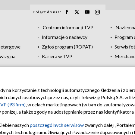
Dołącz do nas:
Centrum informacji TVP
Naziemna
Informacje o nadawcy
Program d
zetargowe
Zgłoś program (ROPAT)
Serwis fo
wizyjna
Kariera w TVP
Merchandi
Polityka prywatności
Moje zgody
Pomoc
Biuro re
ody na korzystanie z technologii automatycznego śledzenia i zbie
 danych osobowych przez nas, czyli Telewizję Polską S.A. w likw
VP (93 firm)
, w celach marketingowych (w tym do zautomatyzow
 poniżej, a także zgody na udostępnianie przez nas identyfikator
Ciebie naszych
poszczególnych serwisów
zwanych dalej „Portalem
obnych technologii umożliwiających świadczenie dopasowanych i be