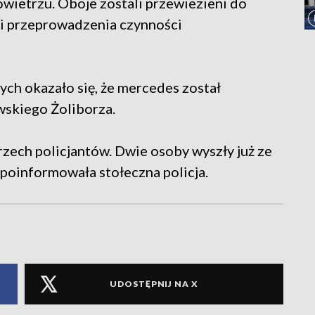
wietrzu. Oboje zostali przewiezieni do
 i przeprowadzenia czynności
ych okazało się, że mercedes został
wskiego Żoliborza.
zech policjantów. Dwie osoby wyszły już ze
- poinformowała stołeczna policja.
UDOSTĘPNIJ NA X