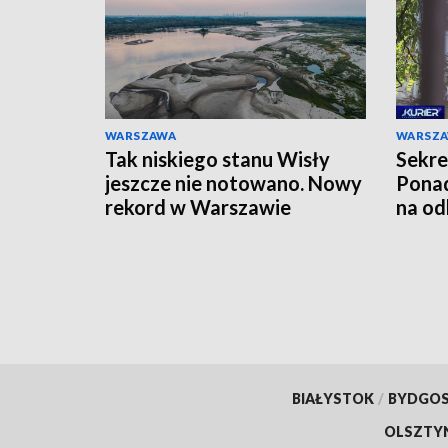
WARSZAWA
WARSZ
Tak niskiego stanu Wisły
Sekre
jeszcze nie notowano. Nowy
Ponad
rekord w Warszawie
na od
BIAŁYSTOK
/
BYDGO
OLSZTY