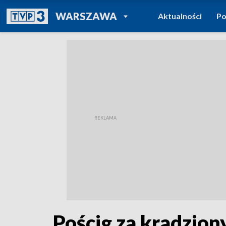
POWRÓT DO
WARSZAWA
Aktualności
Po
TVP REGIONY
Pościg za kradzio