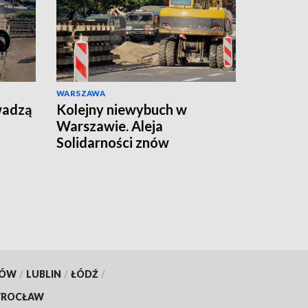
WARSZAWA
wadzą
Kolejny niewybuch w
Warszawie. Aleja
Solidarności znów
zamknięta
KÓW
/
LUBLIN
/
ŁÓDŹ
/
ROCŁAW