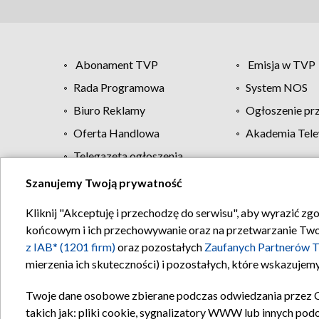
Abonament TVP
Emisja w TVP
Rada Programowa
System NOS
Biuro Reklamy
Ogłoszenie pr
Oferta Handlowa
Akademia Tele
Telegazeta ogłoszenia
Szanujemy Twoją prywatność
Regulamin TVP
Kliknij "Akceptuję i przechodzę do serwisu", aby wyrazić zg
końcowym i ich przechowywanie oraz na przetwarzanie Twoich
z IAB* (1201 firm)
oraz pozostałych
Zaufanych Partnerów T
mierzenia ich skuteczności) i pozostałych, które wskazujemy
Twoje dane osobowe zbierane podczas odwiedzania przez 
takich jak: pliki cookie, sygnalizatory WWW lub innych pod