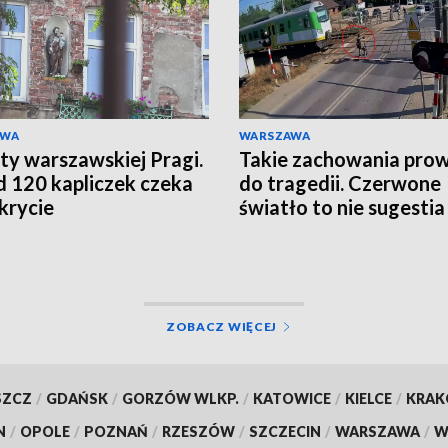
AWA
WARSZAWA
ty warszawskiej Pragi.
Takie zachowania pro
 120 kapliczek czeka
do tragedii. Czerwone
krycie
światło to nie sugestia
ZOBACZ WIĘCEJ
SZCZ
/
GDAŃSK
/
GORZÓW WLKP.
/
KATOWICE
/
KIELCE
/
KRA
N
/
OPOLE
/
POZNAŃ
/
RZESZÓW
/
SZCZECIN
/
WARSZAWA
/
W