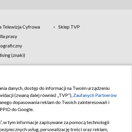
 Telewizja Cyfrowa
Sklep TVP
la prasy
tograficzny
sing (znaki)
klamy
Kontakt
rania danych, dostęp do informacji na Twoim urządzeniu
idacji (zwaną dalej również „TVP”),
Zaufanych Partnerów
anego dopasowania reklam do Twoich zainteresowań i
a PPID do Google.
”, w tym informacje zapisywane za pomocą technologii
zpiecznych usług, personalizację treści oraz reklam,