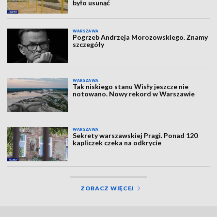
było usunąć
WARSZAWA
Pogrzeb Andrzeja Morozowskiego. Znamy
szczegóły
WARSZAWA
Tak niskiego stanu Wisły jeszcze nie
notowano. Nowy rekord w Warszawie
WARSZAWA
Sekrety warszawskiej Pragi. Ponad 120
kapliczek czeka na odkrycie
ZOBACZ WIĘCEJ