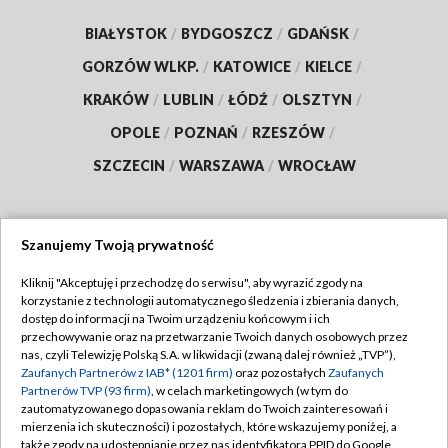
BIAŁYSTOK
/
BYDGOSZCZ
/
GDAŃSK
/
GORZÓW WLKP.
/
KATOWICE
/
KIELCE
/
KRAKÓW
/
LUBLIN
/
ŁÓDŹ
/
OLSZTYN
/
OPOLE
/
POZNAŃ
/
RZESZÓW
/
SZCZECIN
/
WARSZAWA
/
WROCŁAW
Szanujemy Twoją prywatność
Dołącz do nas:
Kliknij "Akceptuję i przechodzę do serwisu", aby wyrazić zgody na
korzystanie z technologii automatycznego śledzenia i zbierania danych,
TVP
dostęp do informacji na Twoim urządzeniu końcowym i ich
Abonament TVP
przechowywanie oraz na przetwarzanie Twoich danych osobowych przez
Regulamin TVP
nas, czyli Telewizję Polską S.A. w likwidacji (zwaną dalej również „TVP”),
Emisja w TVP
Polityka prywatności
Zaufanych Partnerów z IAB* (1201 firm)
oraz pozostałych
Zaufanych
Partnerów TVP (93 firm)
, w celach marketingowych (w tym do
Centrum informacji TVP
Moje zgody
zautomatyzowanego dopasowania reklam do Twoich zainteresowań i
mierzenia ich skuteczności) i pozostałych, które wskazujemy poniżej, a
Naziemna Telewizja Cyfrowa
Pomoc
także zgody na udostępnianie przez nas identyfikatora PPID do Google.