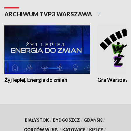
ARCHIWUM TVP3 WARSZAWA
Żyj lepiej. Energia do zmian
Gra Warszaw
BIAŁYSTOK
/
BYDGOSZCZ
/
GDAŃSK
/
GORZÓW WLKP.
/
KATOWICE
/
KIELCE
/