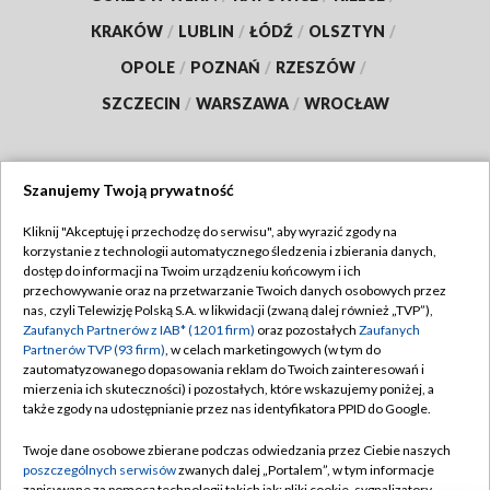
KRAKÓW
/
LUBLIN
/
ŁÓDŹ
/
OLSZTYN
/
OPOLE
/
POZNAŃ
/
RZESZÓW
/
SZCZECIN
/
WARSZAWA
/
WROCŁAW
Szanujemy Twoją prywatność
Dołącz do nas:
Kliknij "Akceptuję i przechodzę do serwisu", aby wyrazić zgody na
korzystanie z technologii automatycznego śledzenia i zbierania danych,
TVP
dostęp do informacji na Twoim urządzeniu końcowym i ich
Abonament TVP
przechowywanie oraz na przetwarzanie Twoich danych osobowych przez
Regulamin TVP
nas, czyli Telewizję Polską S.A. w likwidacji (zwaną dalej również „TVP”),
Emisja w TVP
Zaufanych Partnerów z IAB* (1201 firm)
oraz pozostałych
Zaufanych
Polityka prywatności
Partnerów TVP (93 firm)
, w celach marketingowych (w tym do
Centrum informacji TVP
Moje zgody
zautomatyzowanego dopasowania reklam do Twoich zainteresowań i
mierzenia ich skuteczności) i pozostałych, które wskazujemy poniżej, a
Naziemna Telewizja Cyfrowa
Pomoc
także zgody na udostępnianie przez nas identyfikatora PPID do Google.
Sklep TVP
Biuro reklamy
Twoje dane osobowe zbierane podczas odwiedzania przez Ciebie naszych
Rada Programowa
poszczególnych serwisów
zwanych dalej „Portalem”, w tym informacje
Kontakt
zapisywane za pomocą technologii takich jak: pliki cookie, sygnalizatory