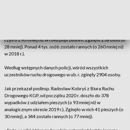
udziałem pieszych, zginęło 791 osób, a 6368 odniosło rany.
W porównaniu z 2018 r. było mniej o: 553 wypadki, 14 ofiar
śmiertelnych i 560 rannych.
Z udziałem rowerzystów w 2019 r. było 4,4 tys. wypadków,
czyli o 290 mniej niż w roku poprzednim. Zginęło 258 osób (o
28 mniej). Ponad 4 tys. osób zostało rannych (o 260 mniej niż
w 2018 r.).
Według wstępnych danych policji, wśród wszystkich
uczestników ruchu drogowego w ub. r. zginęły 2904 osoby.
Jak przekazał podinsp. Radosław Kobryś z Biura Ruchu
Drogowego KGP, od początku 2020 r. doszło do 378
wypadków z udziałem pieszych (o 93 mniej niż w
analogicznym okresie 2019 r.). Zginęło w nich 41 pieszych (o
30 mniej), a 344 zostało rannych (o 77 mniej).