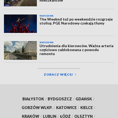
mieszkańców
WARSZAWA
The Weeknd tuż po weekendzie rozgrzeje
stolicę. PGE Narodowy czekają tłumy
WARSZAWA
Utrudnienia dla kierowców. Ważna arteria
częściowo zablokowana z powodu
remontu
ZOBACZ WIĘCEJ
BIAŁYSTOK
/
BYDGOSZCZ
/
GDAŃSK
/
GORZÓW WLKP.
/
KATOWICE
/
KIELCE
/
KRAKÓW
/
LUBLIN
/
ŁÓDŹ
/
OLSZTYN
/