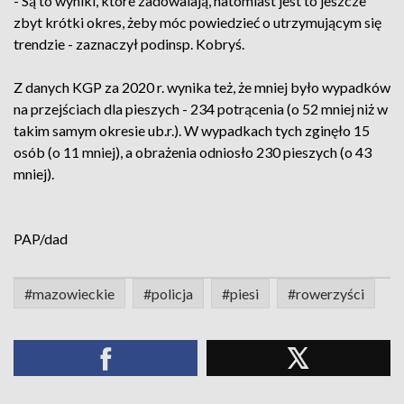
- Są to wyniki, które zadowalają, natomiast jest to jeszcze
zbyt krótki okres, żeby móc powiedzieć o utrzymującym się
trendzie - zaznaczył podinsp. Kobryś.
Z danych KGP za 2020 r. wynika też, że mniej było wypadków
na przejściach dla pieszych - 234 potrącenia (o 52 mniej niż w
takim samym okresie ub.r.). W wypadkach tych zginęło 15
osób (o 11 mniej), a obrażenia odniosło 230 pieszych (o 43
mniej).
PAP/dad
#mazowieckie
#policja
#piesi
#rowerzyści