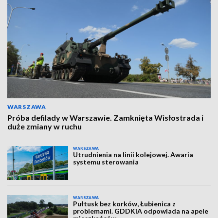
WARSZAWA
Próba defilady w Warszawie. Zamknięta Wisłostrada i
duże zmiany w ruchu
WARSZAWA
Utrudnienia na linii kolejowej. Awaria
systemu sterowania
WARSZAWA
Pułtusk bez korków, Łubienica z
problemami. GDDKiA odpowiada na apele