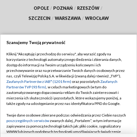
OPOLE
/
POZNAŃ
/
RZESZÓW
/
SZCZECIN
/
WARSZAWA
/
WROCŁAW
Szanujemy Twoją prywatność
Dołącz do nas:
Kliknij "Akceptuję i przechodzę do serwisu", aby wyrazić zgody na
korzystanie z technologii automatycznego śledzenia i zbierania danych,
TVP
dostęp do informacji na Twoim urządzeniu końcowym i ich
Abonament TVP
przechowywanie oraz na przetwarzanie Twoich danych osobowych przez
Regulamin TVP
nas, czyli Telewizję Polską S.A. w likwidacji (zwaną dalej również „TVP”),
Emisja w TVP
Polityka prywatności
Zaufanych Partnerów z IAB* (1201 firm)
oraz pozostałych
Zaufanych
Partnerów TVP (93 firm)
, w celach marketingowych (w tym do
Centrum informacji TVP
Moje zgody
zautomatyzowanego dopasowania reklam do Twoich zainteresowań i
mierzenia ich skuteczności) i pozostałych, które wskazujemy poniżej, a
Naziemna Telewizja Cyfrowa
Pomoc
także zgody na udostępnianie przez nas identyfikatora PPID do Google.
Sklep TVP
Biuro reklamy
Twoje dane osobowe zbierane podczas odwiedzania przez Ciebie naszych
Rada Programowa
Kontakt
poszczególnych serwisów
zwanych dalej „Portalem”, w tym informacje
zapisywane za pomocą technologii takich jak: pliki cookie, sygnalizatory
System NOS
WWW lub innych podobnych technologii umożliwiających świadczenie