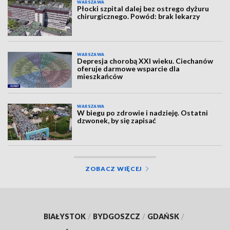
WARSZAWA
Płocki szpital dalej bez ostrego dyżuru
chirurgicznego. Powód: brak lekarzy
WARSZAWA
Depresja chorobą XXI wieku. Ciechanów
oferuje darmowe wsparcie dla
mieszkańców
WARSZAWA
W biegu po zdrowie i nadzieję. Ostatni
dzwonek, by się zapisać
ZOBACZ WIĘCEJ
BIAŁYSTOK
/
BYDGOSZCZ
/
GDAŃSK
/