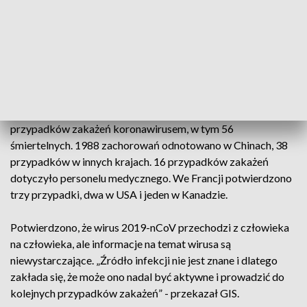
wypełniają dokumenty i podają dane umożliwiające kontakt z
nimi w ciągu najbliższych dwóch tygodni.
Ponad 2000 zachorowań
Łącznie w okresie od 31 grudnia 2019 r. do 26 stycznia 2020
r. odnotowano 2026 laboratoryjnie potwierdzonych
przypadków zakażeń koronawirusem, w tym 56
śmiertelnych. 1988 zachorowań odnotowano w Chinach, 38
przypadków w innych krajach. 16 przypadków zakażeń
dotyczyło personelu medycznego. We Francji potwierdzono
trzy przypadki, dwa w USA i jeden w Kanadzie.
Potwierdzono, że wirus 2019-nCoV przechodzi z człowieka
na człowieka, ale informacje na temat wirusa są
niewystarczające. „Źródło infekcji nie jest znane i dlatego
zakłada się, że może ono nadal być aktywne i prowadzić do
kolejnych przypadków zakażeń” - przekazał GIS.