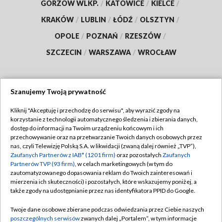
GORZÓW WLKP.
/
KATOWICE
/
KIELCE
/
KRAKÓW
/
LUBLIN
/
ŁÓDŹ
/
OLSZTYN
/
OPOLE
/
POZNAŃ
/
RZESZÓW
/
SZCZECIN
/
WARSZAWA
/
WROCŁAW
Szanujemy Twoją prywatność
Dołącz do nas:
Kliknij "Akceptuję i przechodzę do serwisu", aby wyrazić zgody na
korzystanie z technologii automatycznego śledzenia i zbierania danych,
TVP
dostęp do informacji na Twoim urządzeniu końcowym i ich
Abonament TVP
przechowywanie oraz na przetwarzanie Twoich danych osobowych przez
Regulamin TVP
nas, czyli Telewizję Polską S.A. w likwidacji (zwaną dalej również „TVP”),
Emisja w TVP
Polityka prywatności
Zaufanych Partnerów z IAB* (1201 firm)
oraz pozostałych
Zaufanych
Partnerów TVP (93 firm)
, w celach marketingowych (w tym do
Centrum informacji TVP
Moje zgody
zautomatyzowanego dopasowania reklam do Twoich zainteresowań i
mierzenia ich skuteczności) i pozostałych, które wskazujemy poniżej, a
Naziemna Telewizja Cyfrowa
Pomoc
także zgody na udostępnianie przez nas identyfikatora PPID do Google.
Sklep TVP
Biuro reklamy
Twoje dane osobowe zbierane podczas odwiedzania przez Ciebie naszych
Rada Programowa
Kontakt
poszczególnych serwisów
zwanych dalej „Portalem”, w tym informacje