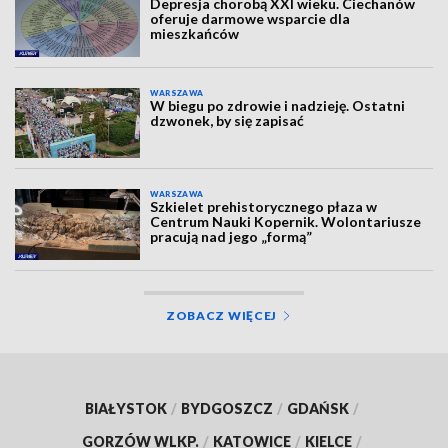
Depresja chorobą XXI wieku. Ciechanów
oferuje darmowe wsparcie dla
mieszkańców
WARSZAWA
W biegu po zdrowie i nadzieję. Ostatni
dzwonek, by się zapisać
WARSZAWA
Szkielet prehistorycznego płaza w
Centrum Nauki Kopernik. Wolontariusze
pracują nad jego „formą”
ZOBACZ WIĘCEJ
BIAŁYSTOK
/
BYDGOSZCZ
/
GDAŃSK
/
GORZÓW WLKP.
/
KATOWICE
/
KIELCE
/