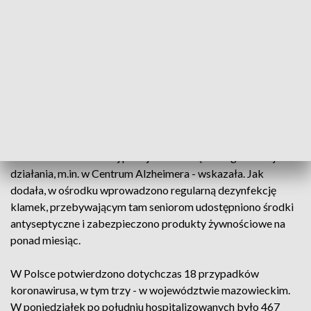
poniedziałek w sztabie kryzysowym zwołanym przez
wojewodę. Podkreśliła też, że miasto realizuje wszystkie
wytyczne i rekomendacje wojewody. - Nie zamykamy szkół,
ale wykluczamy kwestie wycieczek i wymiany
międzyszkolnej - poinformowała, dodając jednak, że
„sytuacja jest dynamiczna”.
Gałecka podkreśliła, że miasto stara się szczególnie zadbać
o seniorów, którzy są najbardziej narażeni na zakażenie
koronawirusem. - Tutaj podejmowane są różnego rodzaju
działania, m.in. w Centrum Alzheimera - wskazała. Jak
dodała, w ośrodku wprowadzono regularną dezynfekcję
klamek, przebywającym tam seniorom udostępniono środki
antyseptyczne i zabezpieczono produkty żywnościowe na
ponad miesiąc.
W Polsce potwierdzono dotychczas 18 przypadków
koronawirusa, w tym trzy - w województwie mazowieckim.
W poniedziałek po południu hospitalizowanych było 467