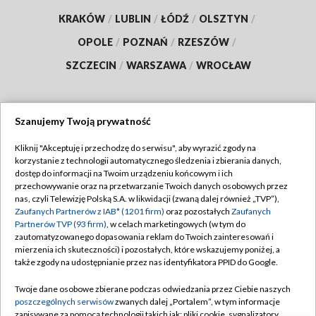
KRAKÓW
/
LUBLIN
/
ŁÓDŹ
/
OLSZTYN
/
OPOLE
/
POZNAŃ
/
RZESZÓW
/
SZCZECIN
/
WARSZAWA
/
WROCŁAW
Szanujemy Twoją prywatność
Dołącz do nas:
Kliknij "Akceptuję i przechodzę do serwisu", aby wyrazić zgody na
korzystanie z technologii automatycznego śledzenia i zbierania danych,
TVP
dostęp do informacji na Twoim urządzeniu końcowym i ich
Abonament TVP
przechowywanie oraz na przetwarzanie Twoich danych osobowych przez
Regulamin TVP
nas, czyli Telewizję Polską S.A. w likwidacji (zwaną dalej również „TVP”),
Emisja w TVP
Polityka prywatności
Zaufanych Partnerów z IAB* (1201 firm)
oraz pozostałych
Zaufanych
Partnerów TVP (93 firm)
, w celach marketingowych (w tym do
Centrum informacji TVP
Moje zgody
zautomatyzowanego dopasowania reklam do Twoich zainteresowań i
mierzenia ich skuteczności) i pozostałych, które wskazujemy poniżej, a
Naziemna Telewizja Cyfrowa
Pomoc
także zgody na udostępnianie przez nas identyfikatora PPID do Google.
Sklep TVP
Biuro reklamy
Twoje dane osobowe zbierane podczas odwiedzania przez Ciebie naszych
Rada Programowa
Kontakt
poszczególnych serwisów
zwanych dalej „Portalem”, w tym informacje
zapisywane za pomocą technologii takich jak: pliki cookie, sygnalizatory