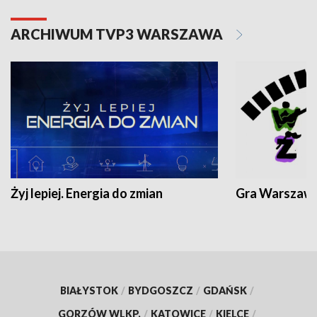
ARCHIWUM TVP3 WARSZAWA
Żyj lepiej. Energia do zmian
Gra Warszaw
BIAŁYSTOK
/
BYDGOSZCZ
/
GDAŃSK
/
GORZÓW WLKP.
/
KATOWICE
/
KIELCE
/