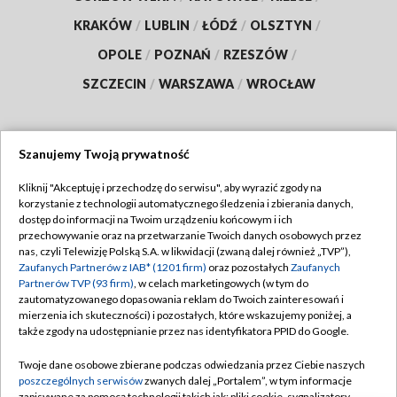
KRAKÓW
/
LUBLIN
/
ŁÓDŹ
/
OLSZTYN
/
OPOLE
/
POZNAŃ
/
RZESZÓW
/
SZCZECIN
/
WARSZAWA
/
WROCŁAW
Szanujemy Twoją prywatność
Dołącz do nas:
Kliknij "Akceptuję i przechodzę do serwisu", aby wyrazić zgody na
korzystanie z technologii automatycznego śledzenia i zbierania danych,
TVP
dostęp do informacji na Twoim urządzeniu końcowym i ich
Abonament TVP
przechowywanie oraz na przetwarzanie Twoich danych osobowych przez
Regulamin TVP
nas, czyli Telewizję Polską S.A. w likwidacji (zwaną dalej również „TVP”),
Emisja w TVP
Zaufanych Partnerów z IAB* (1201 firm)
oraz pozostałych
Zaufanych
Polityka prywatności
Partnerów TVP (93 firm)
, w celach marketingowych (w tym do
Centrum informacji TVP
Moje zgody
zautomatyzowanego dopasowania reklam do Twoich zainteresowań i
mierzenia ich skuteczności) i pozostałych, które wskazujemy poniżej, a
Naziemna Telewizja Cyfrowa
Pomoc
także zgody na udostępnianie przez nas identyfikatora PPID do Google.
Sklep TVP
Biuro reklamy
Twoje dane osobowe zbierane podczas odwiedzania przez Ciebie naszych
Rada Programowa
poszczególnych serwisów
zwanych dalej „Portalem”, w tym informacje
Kontakt
zapisywane za pomocą technologii takich jak: pliki cookie, sygnalizatory