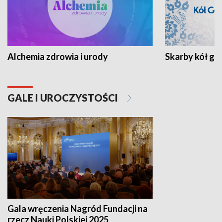
Alchemia zdrowia i urody
Skarby kół go
GALE I UROCZYSTOŚCI
Gala wręczenia Nagród Fundacji na
rzecz Nauki Polskiej 2025