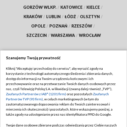
GORZÓW WLKP.
/
KATOWICE
/
KIELCE
/
KRAKÓW
/
LUBLIN
/
ŁÓDŹ
/
OLSZTYN
/
OPOLE
/
POZNAŃ
/
RZESZÓW
/
SZCZECIN
/
WARSZAWA
/
WROCŁAW
Szanujemy Twoją prywatność
Dołącz do nas:
Kliknij "Akceptuję i przechodzę do serwisu", aby wyrazić zgody na
korzystanie z technologii automatycznego śledzenia i zbierania danych,
TVP
dostęp do informacji na Twoim urządzeniu końcowym i ich
Abonament TVP
przechowywanie oraz na przetwarzanie Twoich danych osobowych przez
Regulamin TVP
nas, czyli Telewizję Polską S.A. w likwidacji (zwaną dalej również „TVP”),
Emisja w TVP
Zaufanych Partnerów z IAB* (1201 firm)
oraz pozostałych
Zaufanych
Polityka prywatności
Partnerów TVP (93 firm)
, w celach marketingowych (w tym do
Centrum informacji TVP
Moje zgody
zautomatyzowanego dopasowania reklam do Twoich zainteresowań i
mierzenia ich skuteczności) i pozostałych, które wskazujemy poniżej, a
Naziemna Telewizja Cyfrowa
Pomoc
także zgody na udostępnianie przez nas identyfikatora PPID do Google.
Sklep TVP
Biuro reklamy
Twoje dane osobowe zbierane podczas odwiedzania przez Ciebie naszych