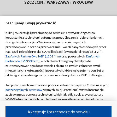
SZCZECIN
/
WARSZAWA
/
WROCŁAW
Szanujemy Twoją prywatność
Dołącz do nas:
Kliknij "Akceptuję i przechodzę do serwisu", aby wyrazić zgody na
korzystanie z technologii automatycznego śledzenia i zbierania danych,
TVP
dostęp do informacji na Twoim urządzeniu końcowym i ich
Abonament TVP
przechowywanie oraz na przetwarzanie Twoich danych osobowych przez
Regulamin TVP
nas, czyli Telewizję Polską S.A. w likwidacji (zwaną dalej również „TVP”),
Emisja w TVP
Polityka prywatności
Zaufanych Partnerów z IAB* (1201 firm)
oraz pozostałych
Zaufanych
Partnerów TVP (93 firm)
, w celach marketingowych (w tym do
Centrum informacji TVP
Moje zgody
zautomatyzowanego dopasowania reklam do Twoich zainteresowań i
mierzenia ich skuteczności) i pozostałych, które wskazujemy poniżej, a
Naziemna Telewizja Cyfrowa
Pomoc
także zgody na udostępnianie przez nas identyfikatora PPID do Google.
Sklep TVP
Biuro reklamy
Twoje dane osobowe zbierane podczas odwiedzania przez Ciebie naszych
Rada Programowa
Kontakt
poszczególnych serwisów
zwanych dalej „Portalem”, w tym informacje
zapisywane za pomocą technologii takich jak: pliki cookie, sygnalizatory
System NOS
WWW lub innych podobnych technologii umożliwiających świadczenie
dopasowanych i bezpiecznych usług, personalizację treści oraz reklam,
Informacje o nadawcy
Kanały
udostępnianie funkcji mediów społecznościowych oraz analizowanie
Akceptuję i przechodzę do serwisu
ruchu w Internecie.
Program dla prasy