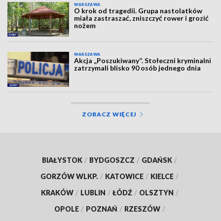
WARSZAWA
O krok od tragedii. Grupa nastolatków
miała zastraszać, zniszczyć rower i grozić
nożem
WARSZAWA
Akcja „Poszukiwany”. Stołeczni kryminalni
zatrzymali blisko 90 osób jednego dnia
ZOBACZ WIĘCEJ
BIAŁYSTOK
/
BYDGOSZCZ
/
GDAŃSK
/
GORZÓW WLKP.
/
KATOWICE
/
KIELCE
/
KRAKÓW
/
LUBLIN
/
ŁÓDŹ
/
OLSZTYN
/
OPOLE
/
POZNAŃ
/
RZESZÓW
/