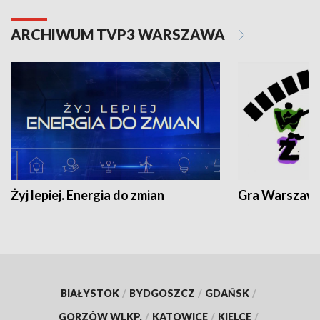
ARCHIWUM TVP3 WARSZAWA
Żyj lepiej. Energia do zmian
Gra Warszaw
BIAŁYSTOK
/
BYDGOSZCZ
/
GDAŃSK
/
GORZÓW WLKP.
/
KATOWICE
/
KIELCE
/