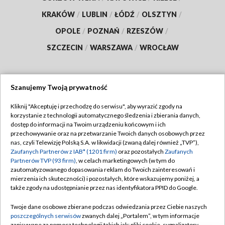
KRAKÓW
/
LUBLIN
/
ŁÓDŹ
/
OLSZTYN
/
OPOLE
/
POZNAŃ
/
RZESZÓW
/
SZCZECIN
/
WARSZAWA
/
WROCŁAW
Szanujemy Twoją prywatność
Dołącz do nas:
Kliknij "Akceptuję i przechodzę do serwisu", aby wyrazić zgody na
korzystanie z technologii automatycznego śledzenia i zbierania danych,
TVP
dostęp do informacji na Twoim urządzeniu końcowym i ich
Abonament TVP
przechowywanie oraz na przetwarzanie Twoich danych osobowych przez
Regulamin TVP
nas, czyli Telewizję Polską S.A. w likwidacji (zwaną dalej również „TVP”),
Emisja w TVP
Zaufanych Partnerów z IAB* (1201 firm)
oraz pozostałych
Zaufanych
Polityka prywatności
Partnerów TVP (93 firm)
, w celach marketingowych (w tym do
Centrum informacji TVP
Moje zgody
zautomatyzowanego dopasowania reklam do Twoich zainteresowań i
mierzenia ich skuteczności) i pozostałych, które wskazujemy poniżej, a
Naziemna Telewizja Cyfrowa
Pomoc
także zgody na udostępnianie przez nas identyfikatora PPID do Google.
Sklep TVP
Biuro reklamy
Twoje dane osobowe zbierane podczas odwiedzania przez Ciebie naszych
Rada Programowa
poszczególnych serwisów
zwanych dalej „Portalem”, w tym informacje
Kontakt
zapisywane za pomocą technologii takich jak: pliki cookie, sygnalizatory