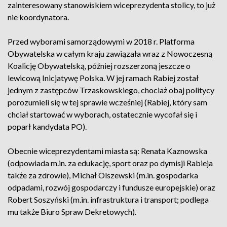
zainteresowany stanowiskiem wiceprezydenta stolicy, to już
nie koordynatora.
Przed wyborami samorządowymi w 2018 r. Platforma
Obywatelska w całym kraju zawiązała wraz z Nowoczesną
Koalicję Obywatelską, później rozszerzoną jeszcze o
lewicową Inicjatywę Polska. W jej ramach Rabiej został
jednym z zastępców Trzaskowskiego, chociaż obaj politycy
porozumieli się w tej sprawie wcześniej (Rabiej, który sam
chciał startować w wyborach, ostatecznie wycofał się i
poparł kandydata PO).
Obecnie wiceprezydentami miasta są: Renata Kaznowska
(odpowiada m.in. za edukację, sport oraz po dymisji Rabieja
także za zdrowie), Michał Olszewski (m.in. gospodarka
odpadami, rozwój gospodarczy i fundusze europejskie) oraz
Robert Soszyński (m.in. infrastruktura i transport; podlega
mu także Biuro Spraw Dekretowych).