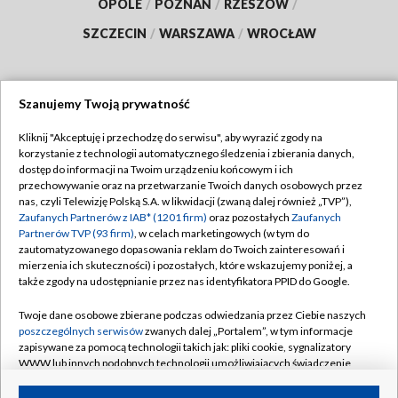
OPOLE
/
POZNAŃ
/
RZESZÓW
/
SZCZECIN
/
WARSZAWA
/
WROCŁAW
Szanujemy Twoją prywatność
Dołącz do nas:
Kliknij "Akceptuję i przechodzę do serwisu", aby wyrazić zgody na
korzystanie z technologii automatycznego śledzenia i zbierania danych,
TVP
dostęp do informacji na Twoim urządzeniu końcowym i ich
Abonament TVP
przechowywanie oraz na przetwarzanie Twoich danych osobowych przez
Regulamin TVP
nas, czyli Telewizję Polską S.A. w likwidacji (zwaną dalej również „TVP”),
Emisja w TVP
Zaufanych Partnerów z IAB* (1201 firm)
Polityka prywatności
oraz pozostałych
Zaufanych
Partnerów TVP (93 firm)
, w celach marketingowych (w tym do
Centrum informacji TVP
Moje zgody
zautomatyzowanego dopasowania reklam do Twoich zainteresowań i
mierzenia ich skuteczności) i pozostałych, które wskazujemy poniżej, a
Naziemna Telewizja Cyfrowa
Pomoc
także zgody na udostępnianie przez nas identyfikatora PPID do Google.
Sklep TVP
Biuro reklamy
Twoje dane osobowe zbierane podczas odwiedzania przez Ciebie naszych
Rada Programowa
poszczególnych serwisów
zwanych dalej „Portalem”, w tym informacje
Kontakt
zapisywane za pomocą technologii takich jak: pliki cookie, sygnalizatory
System NOS
WWW lub innych podobnych technologii umożliwiających świadczenie
dopasowanych i bezpiecznych usług, personalizację treści oraz reklam,
Informacje o nadawcy
Kanały
udostępnianie funkcji mediów społecznościowych oraz analizowanie