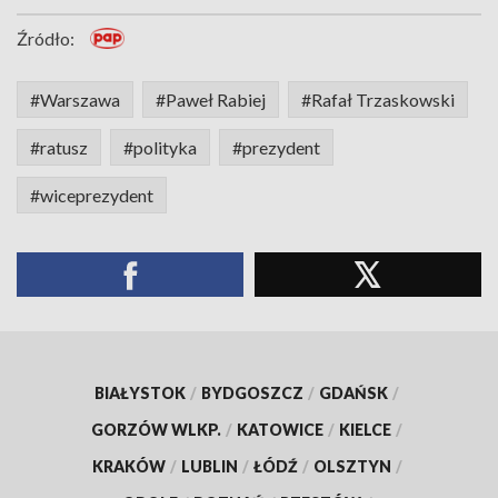
Źródło:
#Warszawa
#Paweł Rabiej
#Rafał Trzaskowski
#ratusz
#polityka
#prezydent
#wiceprezydent
BIAŁYSTOK
/
BYDGOSZCZ
/
GDAŃSK
/
GORZÓW WLKP.
/
KATOWICE
/
KIELCE
/
KRAKÓW
/
LUBLIN
/
ŁÓDŹ
/
OLSZTYN
/