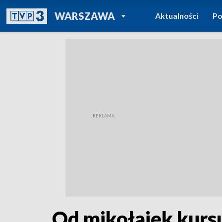
POWRÓT DO
WARSZAWA
Aktualności
Po
TVP REGIONY
Od mikołajek kurs