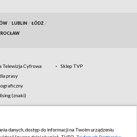
KÓW
/
LUBLIN
/
ŁÓDŹ
/
ROCŁAW
 Telewizja Cyfrowa
Sklep TVP
la prasy
tograficzny
sing (znaki)
klamy
Kontakt
rania danych, dostęp do informacji na Twoim urządzeniu
idacji (zwaną dalej również „TVP”),
Zaufanych Partnerów