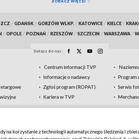
ZOBACZ WIĘCEJ
SZCZ
/
GDAŃSK
/
GORZÓW WLKP.
/
KATOWICE
/
KIELCE
/
KRA
N
/
OPOLE
/
POZNAŃ
/
RZESZÓW
/
SZCZECIN
/
WARSZAWA
/
W
Dołącz do nas:
Centrum informacji TVP
Naziemna
Informacje o nadawcy
Program d
zetargowe
Zgłoś program (ROPAT)
Serwis fo
wizyjna
Kariera w TVP
Merchandi
Polityka prywatności
Moje zgody
Pomoc
Biuro re
ody na korzystanie z technologii automatycznego śledzenia i zbie
 danych osobowych przez nas, czyli Telewizję Polską S.A. w likw