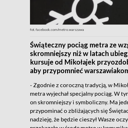
fot. facebook.com/metro.warszawa
Świąteczny pociąg metra ze wz
skromniejszy niż w latach ubieg
kursuje od Mikołajek przyozdo
aby przypomnieć warszawiakom o
- Zgodnie z coroczną tradycją, w Mikoła
metra wyjechał specjalny pociąg. W ty
on skromniejszy i symboliczny. Ma je
przypominać o zbliżających się Święt
nadzieję, że będzie cieszył Wasze oczy
przekazało w środę metro w komunika