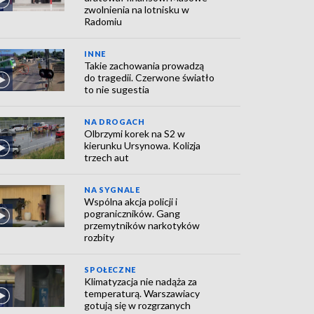
zwolnienia na lotnisku w
Radomiu
INNE
Takie zachowania prowadzą
do tragedii. Czerwone światło
to nie sugestia
NA DROGACH
Olbrzymi korek na S2 w
kierunku Ursynowa. Kolizja
trzech aut
NA SYGNALE
Wspólna akcja policji i
pograniczników. Gang
przemytników narkotyków
rozbity
SPOŁECZNE
Klimatyzacja nie nadąża za
temperaturą. Warszawiacy
gotują się w rozgrzanych