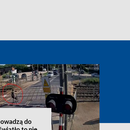
rowadzą do
wiatło to nie