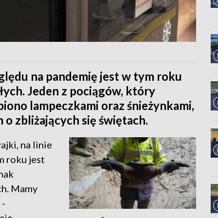
ględu na pandemię jest w tym roku
łych. Jeden z pociągów, który
biono lampeczkami oraz śnieżynkami,
 zbliżających się świętach.
jki, na linie
m roku jest
dnak
ach. Mamy
 -
cie.