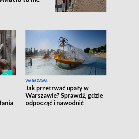
WARSZAWA
Jak przetrwać upały w
Warszawie? Sprawdź, gdzie
łania
odpocząć i nawodnić
y
organizm