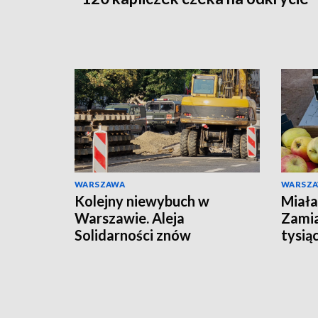
WARSZAWA
WARSZ
Kolejny niewybuch w
Miała
Warszawie. Aleja
Zami
Solidarności znów
tysią
zamknięta