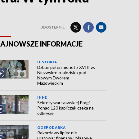
UDOSTĘPNIJ:
AJNOWSZE INFORMACJE
HISTORIA
Dzban pełen monet z XVIII w.
Niezwykłe znalezisko pod
Nowym Dworem
Mazowieckim
INNE
Sekrety warszawskiej Pragi.
Ponad 120 kapliczek czeka na
odkrycie
GOSPODARKA
Rekordowy lipiec nie
uratował finansów. Masowe