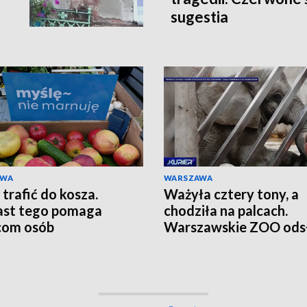
sugestia
AWA
WARSZAWA
 trafić do kosza.
Ważyła cztery tony, a
ast tego pomaga
chodziła na palcach.
com osób
Warszawskie ZOO ods
szkielet ukochanej Ern