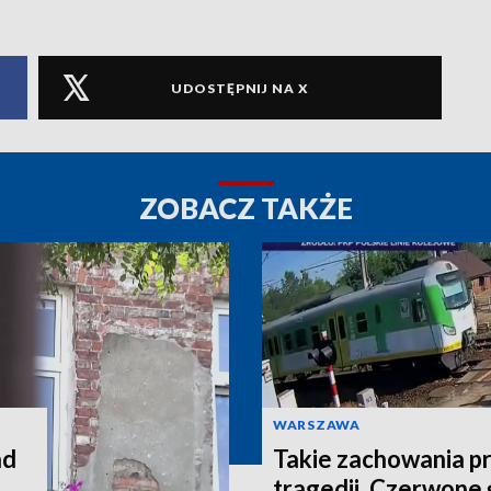
UDOSTĘPNIJ NA X
ZOBACZ TAKŻE
WARSZAWA
ad
Takie zachowania p
tragedii. Czerwone ś