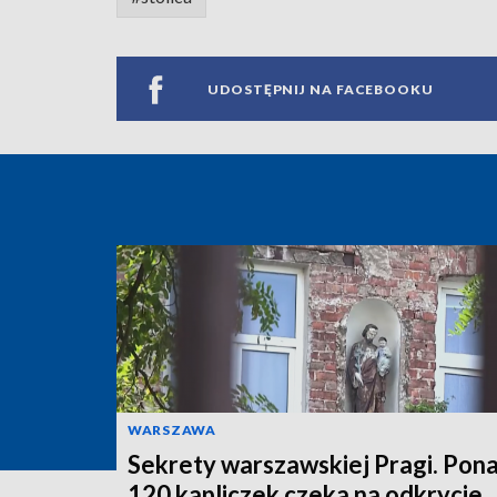
UDOSTĘPNIJ NA FACEBOOKU
WARSZAWA
Sekrety warszawskiej Pragi. Pon
120 kapliczek czeka na odkrycie