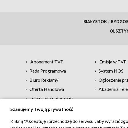
BIAŁYSTOK
/
BYDGO
OLSZTY
Abonament TVP
Emisja w TVP
Rada Programowa
System NOS
Biuro Reklamy
Ogłoszenie pr
Oferta Handlowa
Akademia Tele
Telegazeta ogłoszenia
Szanujemy Twoją prywatność
Regulamin TVP
Kliknij "Akceptuję i przechodzę do serwisu", aby wyrazić zg
końcowym i ich przechowywanie oraz na przetwarzanie Twoich