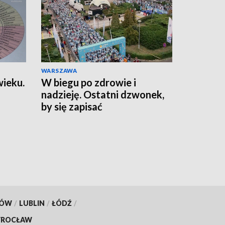
WARSZAWA
wieku.
W biegu po zdrowie i
nadzieję. Ostatni dzwonek,
by się zapisać
KÓW
/
LUBLIN
/
ŁÓDŹ
/
ROCŁAW