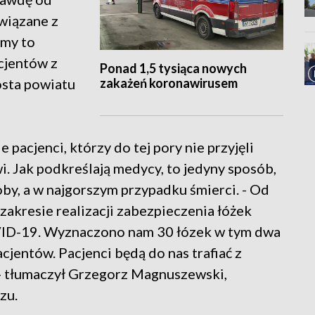
wiązane z
imy to
cjentów z
Ponad 1,5 tysiąca nowych
zakażeń koronawirusem
osta powiatu
pacjenci, którzy do tej pory nie przyjęli
. Jak podkreślają medycy, to jedyny sposób,
by, a w najgorszym przypadku śmierci. - Od
akresie realizacji zabezpieczenia łóżek
VID-19. Wyznaczono nam 30 łózek w tym dwa
jentów. Pacjenci będą do nas trafiać z
 tłumaczył Grzegorz Magnuszewski,
zu.