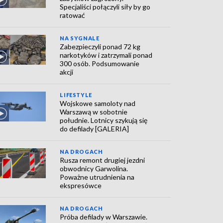
Specjaliści połączyli siły by go
ratować
NA SYGNALE
Zabezpieczyli ponad 72 kg
narkotyków i zatrzymali ponad
300 osób. Podsumowanie
akcji
LIFESTYLE
Wojskowe samoloty nad
Warszawą w sobotnie
południe. Lotnicy szykują się
do defilady [GALERIA]
NA DROGACH
Rusza remont drugiej jezdni
obwodnicy Garwolina.
Poważne utrudnienia na
ekspresówce
NA DROGACH
Próba defilady w Warszawie.