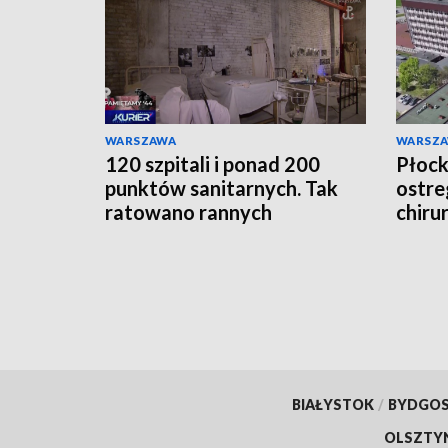
WARSZAWA
WARSZ
120 szpitali i ponad 200
Płocki
punktów sanitarnych. Tak
ostre
ratowano rannych
chiru
Powstańców
lekar
BIAŁYSTOK
/
BYDGO
OLSZTY