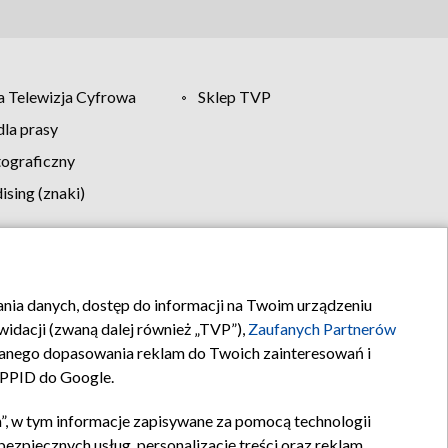
 Telewizja Cyfrowa
Sklep TVP
la prasy
tograficzny
sing (znaki)
klamy
Kontakt
rania danych, dostęp do informacji na Twoim urządzeniu
idacji (zwaną dalej również „TVP”),
Zaufanych Partnerów
anego dopasowania reklam do Twoich zainteresowań i
a PPID do Google.
”, w tym informacje zapisywane za pomocą technologii
zpiecznych usług, personalizację treści oraz reklam,