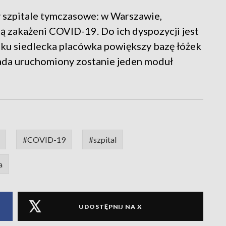
y szpitale tymczasowe: w Warszawie,
ją zakażeni COVID-19. Do ich dyspozycji jest
iku siedlecka placówka powiększy bazę łóżek
pada uruchomiony zostanie jeden moduł
#COVID-19
#szpital
a
UDOSTĘPNIJ NA X