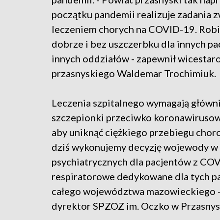
początku pandemii realizuje zadania z
leczeniem chorych na COVID-19. Rob
dobrze i bez uszczerbku dla innych pa
innych oddziałów - zapewnił wicestar
przasnyskiego Waldemar Trochimiuk.
Leczenia szpitalnego wymagają głównie 
szczepionki przeciwko koronawirusowi
aby uniknąć ciężkiego przebiegu choro
dziś wykonujemy decyzję wojewody w z
psychiatrycznych dla pacjentów z CO
respiratorowe dedykowane dla tych pac
całego województwa mazowieckiego -
dyrektor SPZOZ im. Oczko w Przasnys