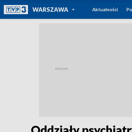
POWRÓT DO
WARSZAWA
Aktualności
Po
TVP REGIONY
Oddziały psychiatr