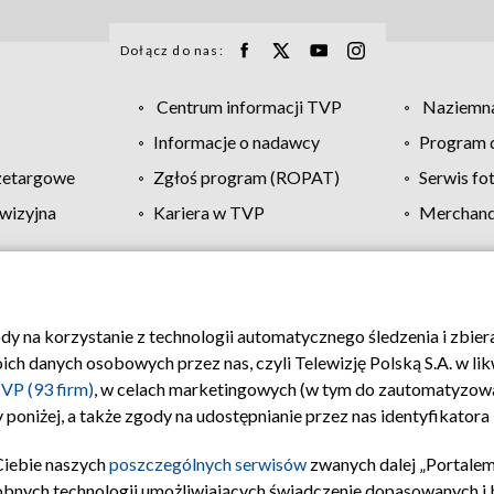
Dołącz do nas:
Centrum informacji TVP
Naziemna
Informacje o nadawcy
Program d
zetargowe
Zgłoś program (ROPAT)
Serwis fo
wizyjna
Kariera w TVP
Merchandi
Polityka prywatności
Moje zgody
Pomoc
Biuro re
ody na korzystanie z technologii automatycznego śledzenia i zbie
 danych osobowych przez nas, czyli Telewizję Polską S.A. w likw
VP (93 firm)
, w celach marketingowych (w tym do zautomatyzow
 poniżej, a także zgody na udostępnianie przez nas identyfikator
Ciebie naszych
poszczególnych serwisów
zwanych dalej „Portalem
obnych technologii umożliwiających świadczenie dopasowanych i be