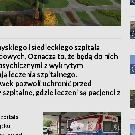
skiego i siedleckiego szpitala
dowych. Oznacza to, że będą do nich
i psychicznymi z wykrytym
ą leczenia szpitalnego.
wek pozwoli uchronić przed
zpitalne, gdzie leczeni są pacjenci z
zpitala
ątku
rawdę od