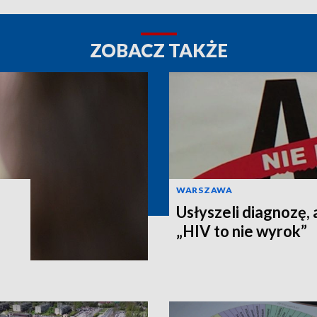
ZOBACZ TAKŻE
WARSZAWA
Usłyszeli diagnozę, 
„HIV to nie wyrok”