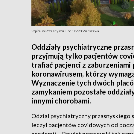
Szpital w Przasnyszu. Fot.: TVP3 Warszawa
Oddziały psychiatryczne przasny
przyjmują tylko pacjentów covi
trafiać pacjenci z zaburzeniam
koronawirusem, którzy wymagaj
Wyznaczenie tych dwóch placó
zamykaniem pozostałe oddziały s
innymi chorobami.
Odział psychiatryczny przasnyskiego s
leczył pacjentów covidowych od pocz
pandemii. - Powiat przasnyski tak nap