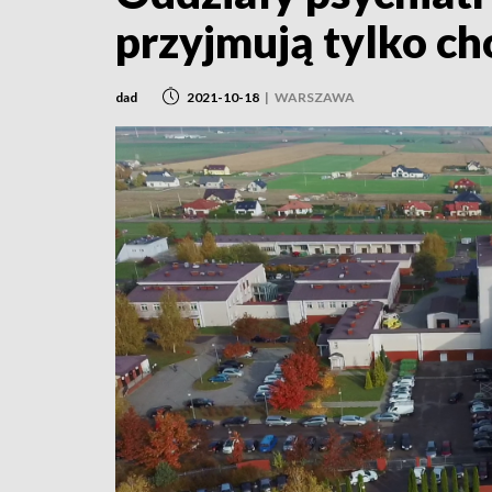
przyjmują tylko c
dad
2021-10-18
|
WARSZAWA