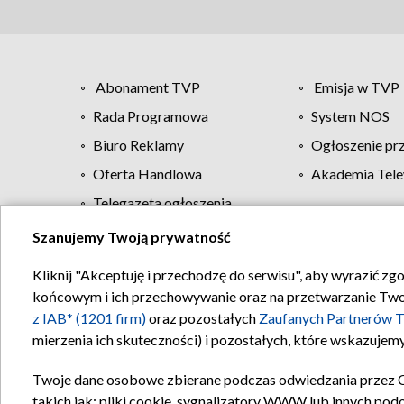
Abonament TVP
Emisja w TVP
Rada Programowa
System NOS
Biuro Reklamy
Ogłoszenie pr
Oferta Handlowa
Akademia Tele
Telegazeta ogłoszenia
Szanujemy Twoją prywatność
Regulamin TVP
Kliknij "Akceptuję i przechodzę do serwisu", aby wyrazić zg
końcowym i ich przechowywanie oraz na przetwarzanie Twoich
z IAB* (1201 firm)
oraz pozostałych
Zaufanych Partnerów T
mierzenia ich skuteczności) i pozostałych, które wskazujemy
Twoje dane osobowe zbierane podczas odwiedzania przez 
takich jak: pliki cookie, sygnalizatory WWW lub innych pod