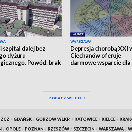
AWA
WARSZAWA
 szpital dalej bez
Depresja chorobą XXI 
go dyżuru
Ciechanów oferuje
rgicznego. Powód: brak
darmowe wsparcie dla
zy
mieszkańców
ZOBACZ WIĘCEJ
SZCZ
/
GDAŃSK
/
GORZÓW WLKP.
/
KATOWICE
/
KIELCE
/
KRA
N
/
OPOLE
/
POZNAŃ
/
RZESZÓW
/
SZCZECIN
/
WARSZAWA
/
W