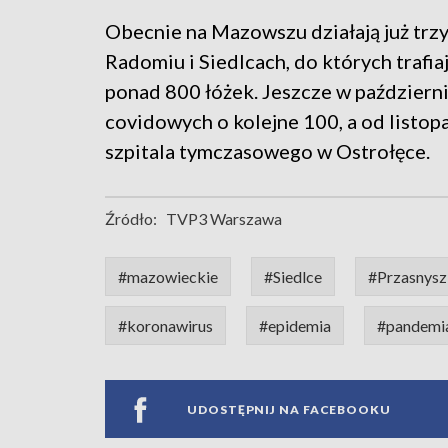
Obecnie na Mazowszu działają już trz
Radomiu i Siedlcach, do których trafia
ponad 800 łóżek. Jeszcze w październ
covidowych o kolejne 100, a od listo
szpitala tymczasowego w Ostrołęce.
Źródło:
TVP3 Warszawa
#mazowieckie
#Siedlce
#Przasnysz
#koronawirus
#epidemia
#pandemi
UDOSTĘPNIJ NA FACEBOOKU