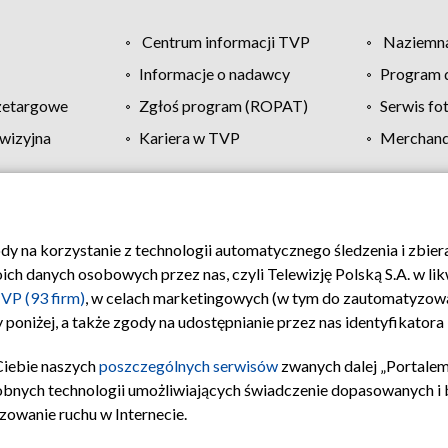
Centrum informacji TVP
Naziemna
Informacje o nadawcy
Program d
zetargowe
Zgłoś program (ROPAT)
Serwis fo
wizyjna
Kariera w TVP
Merchandi
Polityka prywatności
Moje zgody
Pomoc
Biuro re
ody na korzystanie z technologii automatycznego śledzenia i zbie
 danych osobowych przez nas, czyli Telewizję Polską S.A. w likw
VP (93 firm)
, w celach marketingowych (w tym do zautomatyzow
 poniżej, a także zgody na udostępnianie przez nas identyfikator
Ciebie naszych
poszczególnych serwisów
zwanych dalej „Portalem
obnych technologii umożliwiających świadczenie dopasowanych i be
zowanie ruchu w Internecie.