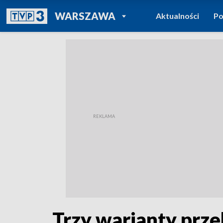
POWRÓT DO
WARSZAWA
Aktualności
Po
TVP REGIONY
Trzy warianty prz