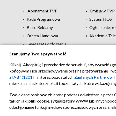
Abonament TVP
Emisja w TVP
Rada Programowa
System NOS
Biuro Reklamy
Ogłoszenie pr
Oferta Handlowa
Akademia Tele
Telegazeta ogłoszenia
Szanujemy Twoją prywatność
Regulamin TVP
Kliknij "Akceptuję i przechodzę do serwisu", aby wyrazić zg
końcowym i ich przechowywanie oraz na przetwarzanie Twoich
z IAB* (1201 firm)
oraz pozostałych
Zaufanych Partnerów T
mierzenia ich skuteczności) i pozostałych, które wskazujemy
Twoje dane osobowe zbierane podczas odwiedzania przez 
takich jak: pliki cookie, sygnalizatory WWW lub innych pod
udostępnianie funkcji mediów społecznościowych oraz anali