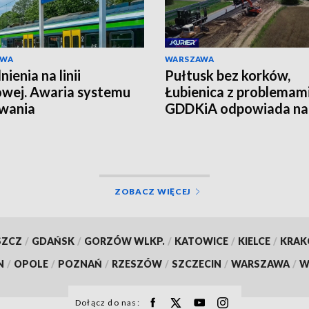
AWA
WARSZAWA
ienia na linii
Pułtusk bez korków,
owej. Awaria systemu
Łubienica z problemami
wania
GDDKiA odpowiada na 
mieszkańców
ZOBACZ WIĘCEJ
SZCZ
/
GDAŃSK
/
GORZÓW WLKP.
/
KATOWICE
/
KIELCE
/
KRA
N
/
OPOLE
/
POZNAŃ
/
RZESZÓW
/
SZCZECIN
/
WARSZAWA
/
W
Dołącz do nas: