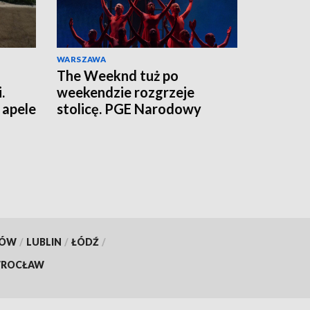
WARSZAWA
The Weeknd tuż po
.
weekendzie rozgrzeje
apele
stolicę. PGE Narodowy
czekają tłumy
KÓW
/
LUBLIN
/
ŁÓDŹ
/
ROCŁAW