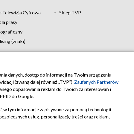
 Telewizja Cyfrowa
Sklep TVP
la prasy
tograficzny
sing (znaki)
klamy
Kontakt
rania danych, dostęp do informacji na Twoim urządzeniu
idacji (zwaną dalej również „TVP”),
Zaufanych Partnerów
anego dopasowania reklam do Twoich zainteresowań i
a PPID do Google.
”, w tym informacje zapisywane za pomocą technologii
zpiecznych usług, personalizację treści oraz reklam,