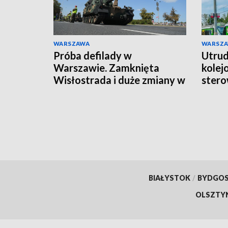
WARSZAWA
WARSZ
Próba defilady w
Utrudn
Warszawie. Zamknięta
kolej
Wisłostrada i duże zmiany w
stero
ruchu
BIAŁYSTOK
/
BYDGO
OLSZTY