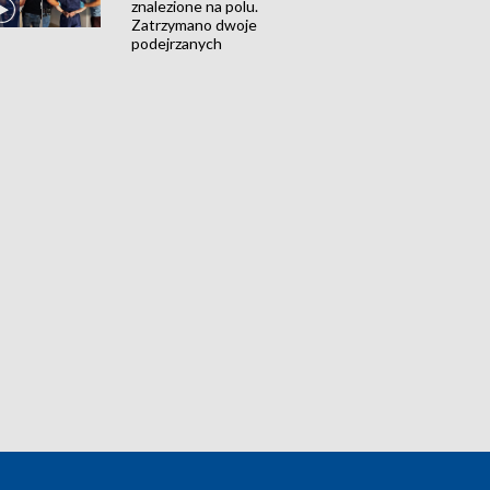
znalezione na polu.
Zatrzymano dwoje
podejrzanych