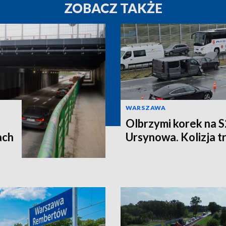
ZOBACZ TAKŻE
WARSZAWA
Olbrzymi korek na S
ach
Ursynowa. Kolizja t