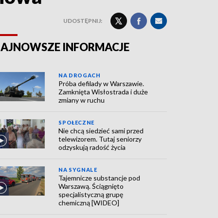
UDOSTĘPNIJ:
AJNOWSZE INFORMACJE
NA DROGACH
Próba defilady w Warszawie.
Zamknięta Wisłostrada i duże
zmiany w ruchu
SPOŁECZNE
Nie chcą siedzieć sami przed
telewizorem. Tutaj seniorzy
odzyskują radość życia
NA SYGNALE
Tajemnicze substancje pod
Warszawą. Ściągnięto
specjalistyczną grupę
chemiczną [WIDEO]