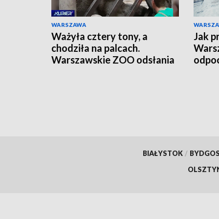
WARSZAWA
WARSZ
Ważyła cztery tony, a
Jak p
chodziła na palcach.
Warsz
Warszawskie ZOO odsłania
odpoc
szkielet ukochanej Erny
orga
BIAŁYSTOK
/
BYDGO
OLSZTY