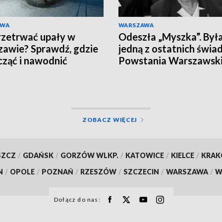
AWA
WARSZAWA
rzetrwać upały w
Odeszła „Myszka”. Był
awie? Sprawdź, gdzie
jedną z ostatnich świ
ząć i nawodnić
Powstania Warszawsk
nizm
ZOBACZ WIĘCEJ
SZCZ
/
GDAŃSK
/
GORZÓW WLKP.
/
KATOWICE
/
KIELCE
/
KRA
N
/
OPOLE
/
POZNAŃ
/
RZESZÓW
/
SZCZECIN
/
WARSZAWA
/
W
Dołącz do nas: