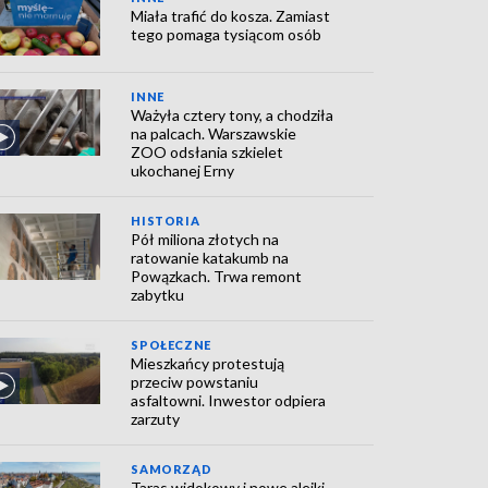
Miała trafić do kosza. Zamiast
tego pomaga tysiącom osób
INNE
Ważyła cztery tony, a chodziła
na palcach. Warszawskie
ZOO odsłania szkielet
ukochanej Erny
HISTORIA
Pół miliona złotych na
ratowanie katakumb na
Powązkach. Trwa remont
zabytku
SPOŁECZNE
Mieszkańcy protestują
przeciw powstaniu
asfaltowni. Inwestor odpiera
zarzuty
SAMORZĄD
Taras widokowy i nowe alejki.