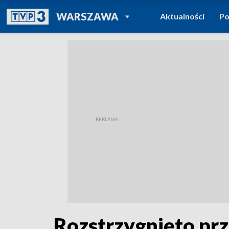
POWRÓT DO
WARSZAWA
Aktualności
Po
TVP REGIONY
Rozstrzygnięto prz