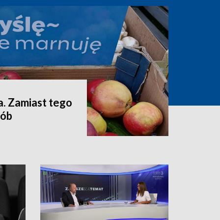
a. Zamiast tego
sób