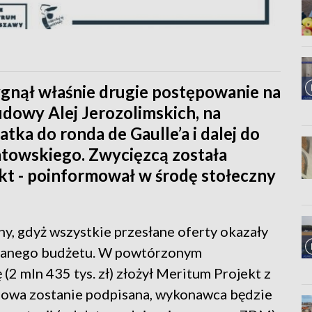
ygnął właśnie drugie postępowanie na
dowy Alej Jerozolimskich, na
tka do ronda de Gaulle’a i dalej do
towskiego. Zwycięzcą została
kt - poinformował w środę stołeczny
y, gdyż wszystkie przesłane oferty okazały
adanego budżetu. W powtórzonym
(2 mln 435 tys. zł) złożył Meritum Projekt z
umowa zostanie podpisana, wykonawca będzie