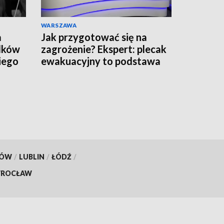
WARSZAWA
a
Jak przygotować się na
adków
zagrożenie? Ekspert: plecak
iego
ewakuacyjny to podstawa
KÓW
/
LUBLIN
/
ŁÓDŹ
/
ROCŁAW