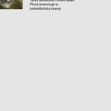
Płock inwestuje w
nadwiślańską skarpę