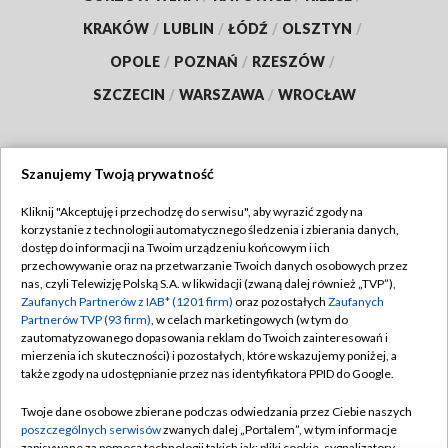
KRAKÓW
/
LUBLIN
/
ŁÓDŹ
/
OLSZTYN
/
OPOLE
/
POZNAŃ
/
RZESZÓW
/
SZCZECIN
/
WARSZAWA
/
WROCŁAW
Szanujemy Twoją prywatność
Dołącz do nas:
Kliknij "Akceptuję i przechodzę do serwisu", aby wyrazić zgody na
korzystanie z technologii automatycznego śledzenia i zbierania danych,
TVP
dostęp do informacji na Twoim urządzeniu końcowym i ich
Abonament TVP
przechowywanie oraz na przetwarzanie Twoich danych osobowych przez
Regulamin TVP
nas, czyli Telewizję Polską S.A. w likwidacji (zwaną dalej również „TVP”),
Emisja w TVP
Zaufanych Partnerów z IAB* (1201 firm)
oraz pozostałych
Zaufanych
Polityka prywatności
Partnerów TVP (93 firm)
, w celach marketingowych (w tym do
Centrum informacji TVP
Moje zgody
zautomatyzowanego dopasowania reklam do Twoich zainteresowań i
mierzenia ich skuteczności) i pozostałych, które wskazujemy poniżej, a
Naziemna Telewizja Cyfrowa
Pomoc
także zgody na udostępnianie przez nas identyfikatora PPID do Google.
Sklep TVP
Biuro reklamy
Twoje dane osobowe zbierane podczas odwiedzania przez Ciebie naszych
Rada Programowa
poszczególnych serwisów
zwanych dalej „Portalem”, w tym informacje
Kontakt
zapisywane za pomocą technologii takich jak: pliki cookie, sygnalizatory