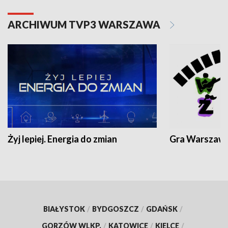
ARCHIWUM TVP3 WARSZAWA
Żyj lepiej. Energia do zmian
Gra Warszaw
BIAŁYSTOK
/
BYDGOSZCZ
/
GDAŃSK
/
GORZÓW WLKP.
/
KATOWICE
/
KIELCE
/