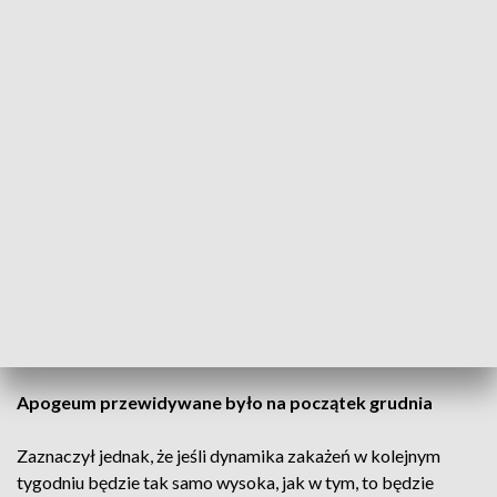
- Obecna sytuacja pandemiczna pomimo tego, iż tygodniowa
liczba zakażeń dwukrotnie wzrosła, a liczba hospitalizacji
przekroczyła 4 tys. to porównując do zeszłego roku jest o
wiele lepsza niż w ubiegłym roku. Wtedy było 15 tys.
Zakażeń, 10 tys. Osób w szpitalach - powiedział minister
zdrowia Adam Niedzielski.
Szef resortu pytany, czy to nie jest odpowiedni moment, by
zacząć zaostrzać obostrzenia, odpowiedział: - Będziemy
patrzeć na najbliższy tydzień ze szczególną uwagą. Dodał, że
pod koniec października, według prognoz, miało być ok. 5
tys. przypadków zakażeń COVID-19. Natomiast pod koniec
listopada prognozowana liczba zakażeń miała wynosić 7-15
tys., a pod koniec grudnia 7-12 tys.
Apogeum przewidywane było na początek grudnia
Zaznaczył jednak, że jeśli dynamika zakażeń w kolejnym
tygodniu będzie tak samo wysoka, jak w tym, to będzie