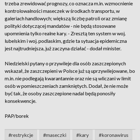
trzeba zrewidować prognozy, co oznacza m.in. wzmocnienie
kontrolowalności maseczek w środkach transportu, w
galeriach handlowych; większą liczbę patroli oraz zmianę
polityki dotyczącej mandatów - nie będą stosowane
upomnienia tylko realne kary. - Zresztą ten system w woj.
lubelskim i woj. podlaskim, gdzie ta sytuacja epidemiczna
jest najtrudniejsza, już zaczyna działać - dodał minister.
Niedzielski pytany o przywileje dla osób zaszczepionych
wskazał, że zaszczepieni w Polsce już są uprzywilejowane, bo
m.in. nie podlegają kwarantannie oraz nie są wliczani w limit
osób w pomieszczeniach zamkniętych. Dodał, że nie może
być tak, że osoby zaszczepione nadal będą ponosiły
konsekwencje.
PAP/borek
#restrykcje
#maseczki
#kary
#koronawirus