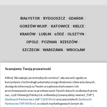
BIAŁYSTOK
/
BYDGOSZCZ
/
GDAŃSK
/
GORZÓW WLKP.
/
KATOWICE
/
KIELCE
/
KRAKÓW
/
LUBLIN
/
ŁÓDŹ
/
OLSZTYN
/
OPOLE
/
POZNAŃ
/
RZESZÓW
/
SZCZECIN
/
WARSZAWA
/
WROCŁAW
Szanujemy Twoją prywatność
Dołącz do nas:
Kliknij "Akceptuję i przechodzę do serwisu", aby wyrazić zgody na
korzystanie z technologii automatycznego śledzenia i zbierania danych,
TVP
dostęp do informacji na Twoim urządzeniu końcowym i ich
Abonament TVP
przechowywanie oraz na przetwarzanie Twoich danych osobowych przez
Regulamin TVP
nas, czyli Telewizję Polską S.A. w likwidacji (zwaną dalej również „TVP”),
Emisja w TVP
Polityka prywatności
Zaufanych Partnerów z IAB* (1201 firm)
oraz pozostałych
Zaufanych
Partnerów TVP (93 firm)
, w celach marketingowych (w tym do
Centrum informacji TVP