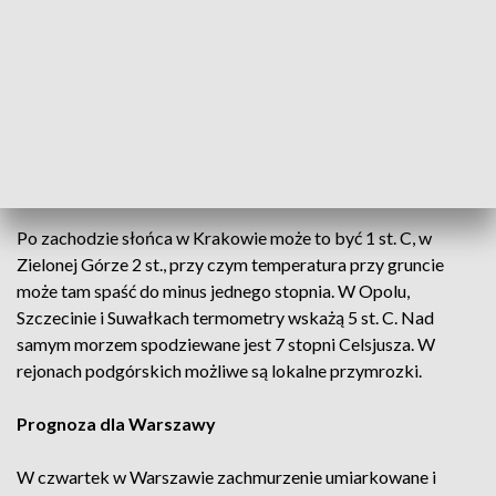
28, 2021
Noc z czwartku na piątek będzie pogodna i niemal
bezchmurna w całym kraju. Od południa będzie wiał wiatr
fenowy - czyli suchy, ciepły i zwykle porywisty wiatr, wiejący
z gór w doliny. Za jego sprawą przewidywane są duże różnice
w temperaturze powietrza.
Po zachodzie słońca w Krakowie może to być 1 st. C, w
Zielonej Górze 2 st., przy czym temperatura przy gruncie
może tam spaść do minus jednego stopnia. W Opolu,
Szczecinie i Suwałkach termometry wskażą 5 st. C. Nad
samym morzem spodziewane jest 7 stopni Celsjusza. W
rejonach podgórskich możliwe są lokalne przymrozki.
Prognoza dla Warszawy
W czwartek w Warszawie zachmurzenie umiarkowane i