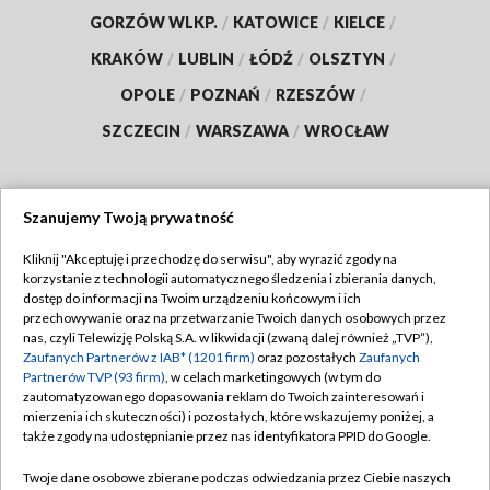
GORZÓW WLKP.
/
KATOWICE
/
KIELCE
/
KRAKÓW
/
LUBLIN
/
ŁÓDŹ
/
OLSZTYN
/
OPOLE
/
POZNAŃ
/
RZESZÓW
/
SZCZECIN
/
WARSZAWA
/
WROCŁAW
Szanujemy Twoją prywatność
Dołącz do nas:
Kliknij "Akceptuję i przechodzę do serwisu", aby wyrazić zgody na
korzystanie z technologii automatycznego śledzenia i zbierania danych,
TVP
dostęp do informacji na Twoim urządzeniu końcowym i ich
Abonament TVP
przechowywanie oraz na przetwarzanie Twoich danych osobowych przez
Regulamin TVP
nas, czyli Telewizję Polską S.A. w likwidacji (zwaną dalej również „TVP”),
Emisja w TVP
Polityka prywatności
Zaufanych Partnerów z IAB* (1201 firm)
oraz pozostałych
Zaufanych
Partnerów TVP (93 firm)
, w celach marketingowych (w tym do
Centrum informacji TVP
Moje zgody
zautomatyzowanego dopasowania reklam do Twoich zainteresowań i
mierzenia ich skuteczności) i pozostałych, które wskazujemy poniżej, a
Naziemna Telewizja Cyfrowa
Pomoc
także zgody na udostępnianie przez nas identyfikatora PPID do Google.
Sklep TVP
Biuro reklamy
Twoje dane osobowe zbierane podczas odwiedzania przez Ciebie naszych