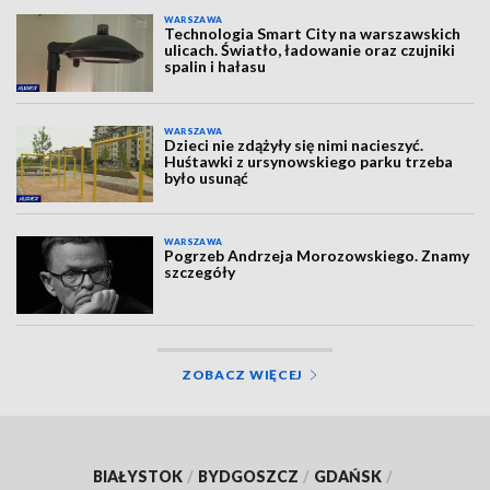
WARSZAWA
Technologia Smart City na warszawskich
ulicach. Światło, ładowanie oraz czujniki
spalin i hałasu
WARSZAWA
Dzieci nie zdążyły się nimi nacieszyć.
Huśtawki z ursynowskiego parku trzeba
było usunąć
WARSZAWA
Pogrzeb Andrzeja Morozowskiego. Znamy
szczegóły
ZOBACZ WIĘCEJ
BIAŁYSTOK
/
BYDGOSZCZ
/
GDAŃSK
/