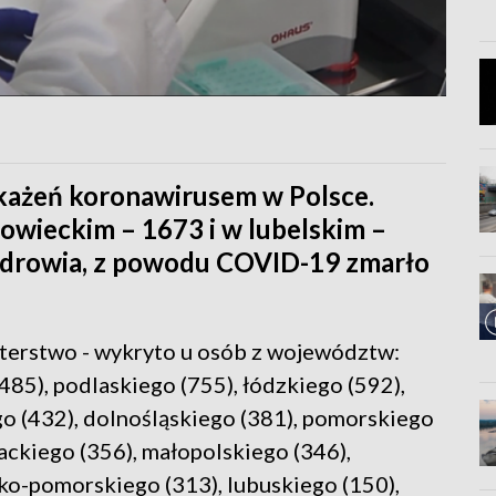
ażeń koronawirusem w Polsce.
wieckim – 1673 i w lubelskim –
zdrowia, z powodu COVID-19 zmarło
sterstwo - wykryto u osób z województw:
85), podlaskiego (755), łódzkiego (592),
o (432), dolnośląskiego (381), pomorskiego
ackiego (356), małopolskiego (346),
o-pomorskiego (313), lubuskiego (150),