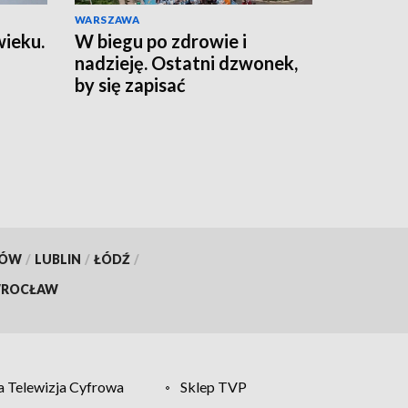
WARSZAWA
wieku.
W biegu po zdrowie i
nadzieję. Ostatni dzwonek,
by się zapisać
KÓW
/
LUBLIN
/
ŁÓDŹ
/
ROCŁAW
 Telewizja Cyfrowa
Sklep TVP