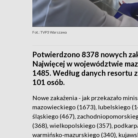
Fot.: TVP3 Warszawa
Potwierdzono 8378 nowych zak
Najwięcej w województwie mazo
1485. Według danych resortu 
101 osób.
Nowe zakażenia - jak przekazało mini
mazowieckiego (1673), lubelskiego (14
śląskiego (467), zachodniopomorskieg
(368), wielkopolskiego (357), podkarp
warmińsko-mazurskiego (340), kujawsk