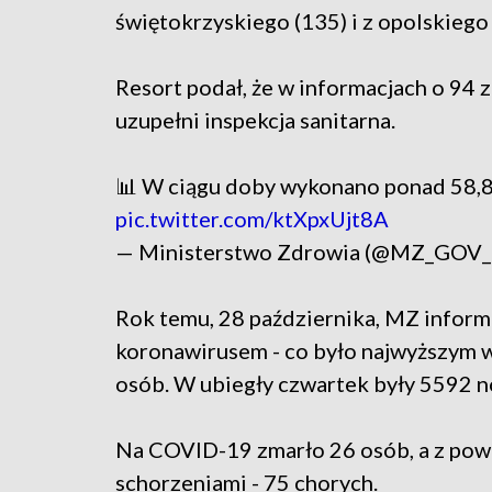
świętokrzyskiego (135) i z opolskiego 
Resort podał, że w informacjach o 94 
uzupełni inspekcja sanitarna.
📊 W ciągu doby wykonano ponad 58,8 
pic.twitter.com/ktXpxUjt8A
— Ministerstwo Zdrowia (@MZ_GOV
Rok temu, 28 października, MZ infor
koronawirusem - co było najwyższym w
osób. W ubiegły czwartek były 5592 n
Na COVID-19 zmarło 26 osób, a z pow
schorzeniami - 75 chorych.