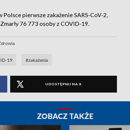
o w Polsce pierwsze zakażenie SARS-CoV-2,
 Zmarły 76 773 osoby z COVID-19.
Zdrowia
ID-19
#zakażenia
UDOSTĘPNIJ NA X
ZOBACZ TAKŻE