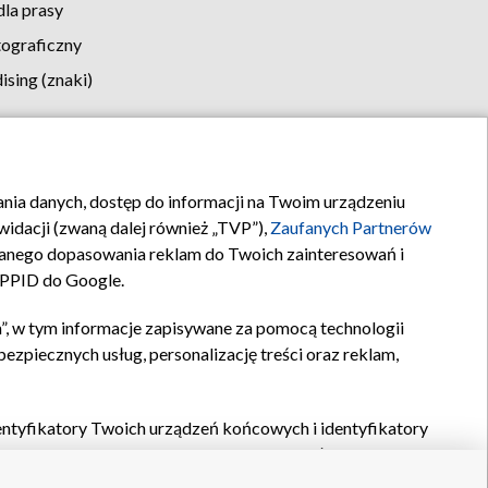
la prasy
tograficzny
sing (znaki)
klamy
Kontakt
rania danych, dostęp do informacji na Twoim urządzeniu
idacji (zwaną dalej również „TVP”),
Zaufanych Partnerów
anego dopasowania reklam do Twoich zainteresowań i
a PPID do Google.
”, w tym informacje zapisywane za pomocą technologii
zpiecznych usług, personalizację treści oraz reklam,
identyfikatory Twoich urządzeń końcowych i identyfikatory
P,
Zaufanych Partnerów z IAB
oraz pozostałych
Zaufanych
 wyboru podstawowych reklam, wyboru spersonalizowanych