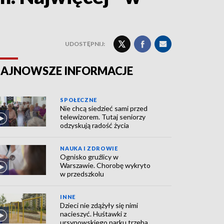
UDOSTĘPNIJ:
AJNOWSZE INFORMACJE
SPOŁECZNE
Nie chcą siedzieć sami przed
telewizorem. Tutaj seniorzy
odzyskują radość życia
NAUKA I ZDROWIE
Ognisko gruźlicy w
Warszawie. Chorobę wykryto
w przedszkolu
INNE
Dzieci nie zdążyły się nimi
nacieszyć. Huśtawki z
ursynowskiego parku trzeba