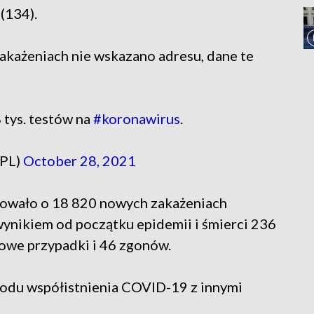
(134).
zakażeniach nie wskazano adresu, dane te
tys. testów na
#koronawirus
.
_PL)
October 28, 2021
mowało o 18 820 nowych zakażeniach
ynikiem od początku epidemii i śmierci 236
owe przypadki i 46 zgonów.
odu współistnienia COVID-19 z innymi