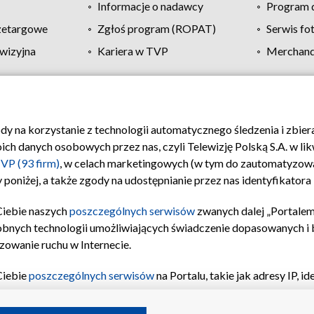
Informacje o nadawcy
Program d
zetargowe
Zgłoś program (ROPAT)
Serwis fo
wizyjna
Kariera w TVP
Merchandi
Polityka prywatności
Moje zgody
Pomoc
Biuro re
ody na korzystanie z technologii automatycznego śledzenia i zbie
 danych osobowych przez nas, czyli Telewizję Polską S.A. w likw
VP (93 firm)
, w celach marketingowych (w tym do zautomatyzow
 poniżej, a także zgody na udostępnianie przez nas identyfikator
Ciebie naszych
poszczególnych serwisów
zwanych dalej „Portalem
obnych technologii umożliwiających świadczenie dopasowanych i be
zowanie ruchu w Internecie.
Ciebie
poszczególnych serwisów
na Portalu, takie jak adresy IP, 
sach Portalu czy historia odwiedzin będą przetwarzane przez TV
ji: przechowywania informacji na urządzeniu lub dostęp do nich,
©2026 Telewizja Polska S.A. w likwidacji