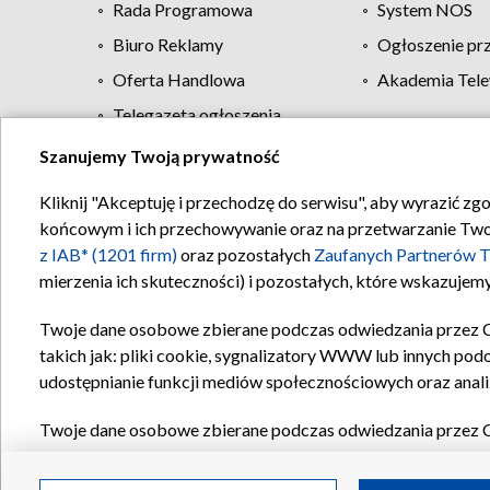
Rada Programowa
System NOS
Biuro Reklamy
Ogłoszenie pr
Oferta Handlowa
Akademia Tele
Telegazeta ogłoszenia
Szanujemy Twoją prywatność
Regulamin TVP
Kliknij "Akceptuję i przechodzę do serwisu", aby wyrazić zg
końcowym i ich przechowywanie oraz na przetwarzanie Twoich
z IAB* (1201 firm)
oraz pozostałych
Zaufanych Partnerów T
mierzenia ich skuteczności) i pozostałych, które wskazujemy
Twoje dane osobowe zbierane podczas odwiedzania przez 
takich jak: pliki cookie, sygnalizatory WWW lub innych pod
udostępnianie funkcji mediów społecznościowych oraz anali
Twoje dane osobowe zbierane podczas odwiedzania przez 
plików cookie, informacje o Twoich wyszukiwaniach w serwi
Partnerów TVP
dla realizacji następujących celów i funkc