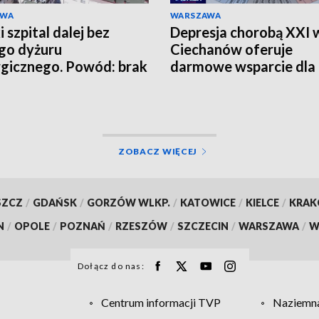
AWA
WARSZAWA
 szpital dalej bez
Depresja chorobą XXI 
go dyżuru
Ciechanów oferuje
rgicznego. Powód: brak
darmowe wsparcie dla
zy
mieszkańców
ZOBACZ WIĘCEJ
SZCZ
/
GDAŃSK
/
GORZÓW WLKP.
/
KATOWICE
/
KIELCE
/
KRA
N
/
OPOLE
/
POZNAŃ
/
RZESZÓW
/
SZCZECIN
/
WARSZAWA
/
W
Dołącz do nas:
Centrum informacji TVP
Naziemna