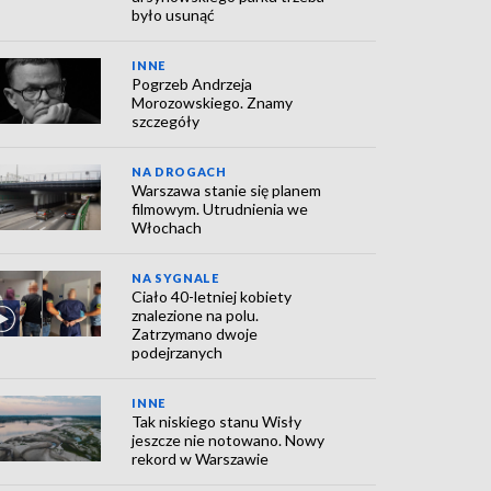
było usunąć
INNE
Pogrzeb Andrzeja
Morozowskiego. Znamy
szczegóły
NA DROGACH
Warszawa stanie się planem
filmowym. Utrudnienia we
Włochach
NA SYGNALE
Ciało 40-letniej kobiety
znalezione na polu.
Zatrzymano dwoje
podejrzanych
INNE
Tak niskiego stanu Wisły
jeszcze nie notowano. Nowy
rekord w Warszawie