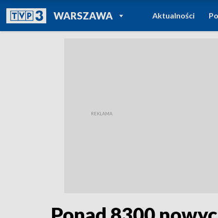
POWRÓT DO
WARSZAWA
Aktualności
Po
TVP REGIONY
Ponad 8300 nowych