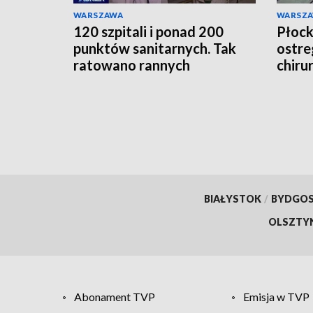
WARSZAWA
WARSZ
120 szpitali i ponad 200
Płocki
punktów sanitarnych. Tak
ostre
ratowano rannych
chiru
Powstańców
lekar
BIAŁYSTOK
/
BYDGO
OLSZTY
Abonament TVP
Emisja w TVP