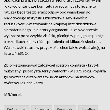
okolicach bram, zwłaszcza św. Honoraty i czwartej. W tym
roku wolontariusze komitetu i pracownicy stołecznego
ratusza będą też zbierać podpisy pod wnioskiem do
Narodowego Instytutu Dziedzictwa, aby umieścić
zaduszkowe kwestowanie na krajową listę dziedzictwa
niematerialnego. Inicjatorzy argumentują, że wydarzenie
wykracza poza zwykła zbiórkę pieniędzy, pielęgnuje pamięć
o przodkach i łączy różne pokolenia od kilkudziesięciu lat.
Warszawski ratusz w przyszłości chce także wpisać akcję na
listę UNESCO.
Zbiórkę zainicjował założyciel i patron komitetu - krytyk
muzyczny i publicysta Jerzy Waldorff - w 1975 roku. Poparła
go ówczesna elita warszawskich aktorów, naukowców,
twórców i dziennikarzy.
IAR/borek
#Warszawa
#kwesta
#powązki
#stolica