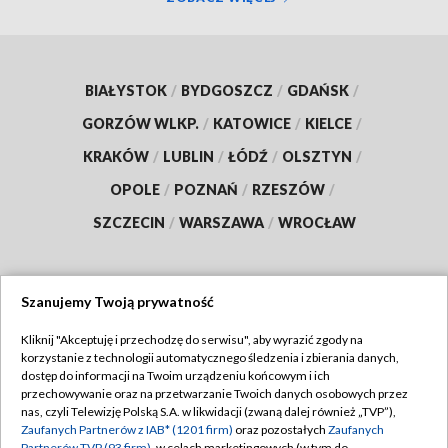
BIAŁYSTOK
/
BYDGOSZCZ
/
GDAŃSK
/
GORZÓW WLKP.
/
KATOWICE
/
KIELCE
/
KRAKÓW
/
LUBLIN
/
ŁÓDŹ
/
OLSZTYN
/
OPOLE
/
POZNAŃ
/
RZESZÓW
/
SZCZECIN
/
WARSZAWA
/
WROCŁAW
Szanujemy Twoją prywatność
Dołącz do nas:
Kliknij "Akceptuję i przechodzę do serwisu", aby wyrazić zgody na
korzystanie z technologii automatycznego śledzenia i zbierania danych,
TVP
dostęp do informacji na Twoim urządzeniu końcowym i ich
Abonament TVP
przechowywanie oraz na przetwarzanie Twoich danych osobowych przez
Regulamin TVP
nas, czyli Telewizję Polską S.A. w likwidacji (zwaną dalej również „TVP”),
Emisja w TVP
Polityka prywatności
Zaufanych Partnerów z IAB* (1201 firm)
oraz pozostałych
Zaufanych
Partnerów TVP (93 firm)
, w celach marketingowych (w tym do