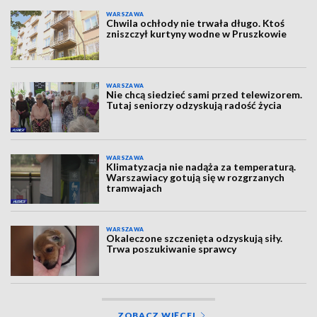
WARSZAWA
Chwila ochłody nie trwała długo. Ktoś
zniszczył kurtyny wodne w Pruszkowie
WARSZAWA
Nie chcą siedzieć sami przed telewizorem.
Tutaj seniorzy odzyskują radość życia
WARSZAWA
Klimatyzacja nie nadąża za temperaturą.
Warszawiacy gotują się w rozgrzanych
tramwajach
WARSZAWA
Okaleczone szczenięta odzyskują siły.
Trwa poszukiwanie sprawcy
ZOBACZ WIĘCEJ