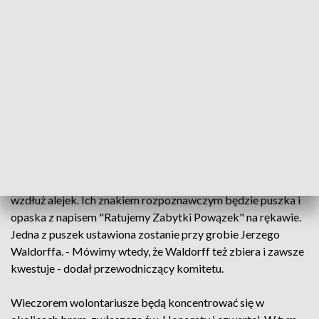
wolontariuszy, wśród nich są aktorzy, artyści, dziennikarze,
politycy, działacze społeczni, przedstawiciele
warszawskiego ratusza i władz państwowych. Niektórzy
zbierają datki od początku istnienia kwesty, czyli od 1975
roku. - Jest troje takich aktorów - to Maja Komorowska,
Damian Damięcki i Olgierd Łukaszewicz. Wszyscy
zapowiedzieli swoje przyjście na tegoroczną kwestę -
powiedział przewodniczący komitetu.
Marcin Święcicki wyjaśnił, że część wolontariuszy kwestuje
każdego roku w tych samych punktach, inni będą chodzić
wzdłuż alejek. Ich znakiem rozpoznawczym będzie puszka i
opaska z napisem "Ratujemy Zabytki Powązek" na rękawie.
Jedna z puszek ustawiona zostanie przy grobie Jerzego
Waldorffa. - Mówimy wtedy, że Waldorff też zbiera i zawsze
kwestuje - dodał przewodniczący komitetu.
Wieczorem wolontariusze będą koncentrować się w