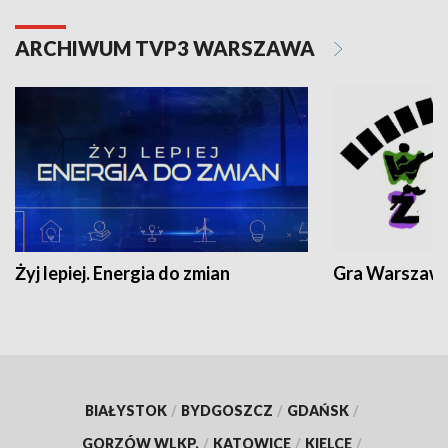
ARCHIWUM TVP3 WARSZAWA
Żyj lepiej. Energia do zmian
Gra Warszaw
BIAŁYSTOK
/
BYDGOSZCZ
/
GDAŃSK
/
GORZÓW WLKP.
/
KATOWICE
/
KIELCE
/