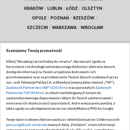
KRAKÓW
/
LUBLIN
/
ŁÓDŹ
/
OLSZTYN
/
OPOLE
/
POZNAŃ
/
RZESZÓW
/
SZCZECIN
/
WARSZAWA
/
WROCŁAW
Szanujemy Twoją prywatność
Dołącz do nas:
Kliknij "Akceptuję i przechodzę do serwisu", aby wyrazić zgody na
korzystanie z technologii automatycznego śledzenia i zbierania danych,
TVP
dostęp do informacji na Twoim urządzeniu końcowym i ich
Abonament TVP
przechowywanie oraz na przetwarzanie Twoich danych osobowych przez
Regulamin TVP
nas, czyli Telewizję Polską S.A. w likwidacji (zwaną dalej również „TVP”),
Emisja w TVP
Zaufanych Partnerów z IAB* (1201 firm)
oraz pozostałych
Zaufanych
Polityka prywatności
Partnerów TVP (93 firm)
, w celach marketingowych (w tym do
Centrum informacji TVP
Moje zgody
zautomatyzowanego dopasowania reklam do Twoich zainteresowań i
mierzenia ich skuteczności) i pozostałych, które wskazujemy poniżej, a
Naziemna Telewizja Cyfrowa
Pomoc
także zgody na udostępnianie przez nas identyfikatora PPID do Google.
Sklep TVP
Biuro reklamy
Twoje dane osobowe zbierane podczas odwiedzania przez Ciebie naszych
Rada Programowa
poszczególnych serwisów
zwanych dalej „Portalem”, w tym informacje
Kontakt
zapisywane za pomocą technologii takich jak: pliki cookie, sygnalizatory