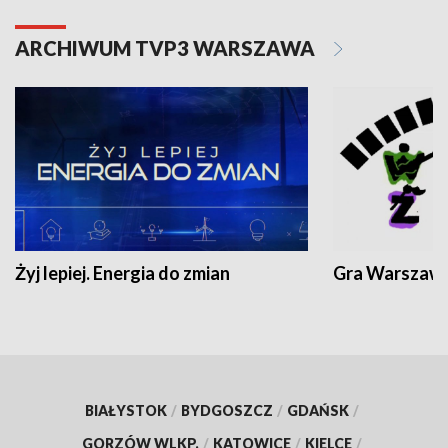
ARCHIWUM TVP3 WARSZAWA
Żyj lepiej. Energia do zmian
Gra Warszaw
BIAŁYSTOK
/
BYDGOSZCZ
/
GDAŃSK
/
GORZÓW WLKP.
/
KATOWICE
/
KIELCE
/