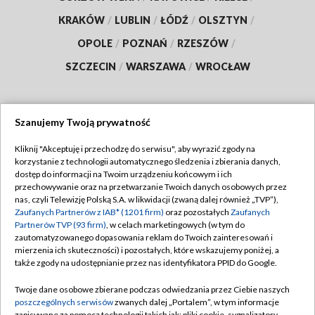
KRAKÓW
/
LUBLIN
/
ŁÓDŹ
/
OLSZTYN
/
OPOLE
/
POZNAŃ
/
RZESZÓW
/
SZCZECIN
/
WARSZAWA
/
WROCŁAW
Szanujemy Twoją prywatność
Dołącz do nas:
Kliknij "Akceptuję i przechodzę do serwisu", aby wyrazić zgody na
korzystanie z technologii automatycznego śledzenia i zbierania danych,
TVP
dostęp do informacji na Twoim urządzeniu końcowym i ich
Abonament TVP
przechowywanie oraz na przetwarzanie Twoich danych osobowych przez
Regulamin TVP
nas, czyli Telewizję Polską S.A. w likwidacji (zwaną dalej również „TVP”),
Emisja w TVP
Zaufanych Partnerów z IAB* (1201 firm)
oraz pozostałych
Zaufanych
Polityka prywatności
Partnerów TVP (93 firm)
, w celach marketingowych (w tym do
Centrum informacji TVP
Moje zgody
zautomatyzowanego dopasowania reklam do Twoich zainteresowań i
mierzenia ich skuteczności) i pozostałych, które wskazujemy poniżej, a
Naziemna Telewizja Cyfrowa
Pomoc
także zgody na udostępnianie przez nas identyfikatora PPID do Google.
Sklep TVP
Biuro reklamy
Twoje dane osobowe zbierane podczas odwiedzania przez Ciebie naszych
Rada Programowa
poszczególnych serwisów
zwanych dalej „Portalem”, w tym informacje
Kontakt
zapisywane za pomocą technologii takich jak: pliki cookie, sygnalizatory