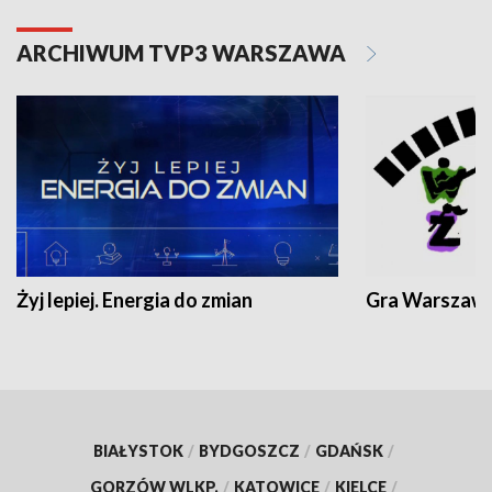
ARCHIWUM TVP3 WARSZAWA
Żyj lepiej. Energia do zmian
Gra Warszaw
BIAŁYSTOK
/
BYDGOSZCZ
/
GDAŃSK
/
GORZÓW WLKP.
/
KATOWICE
/
KIELCE
/