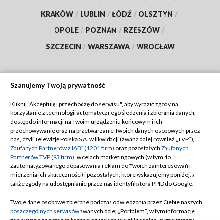
KRAKÓW
/
LUBLIN
/
ŁÓDŹ
/
OLSZTYN
/
OPOLE
/
POZNAŃ
/
RZESZÓW
/
SZCZECIN
/
WARSZAWA
/
WROCŁAW
Szanujemy Twoją prywatność
Dołącz do nas:
Kliknij "Akceptuję i przechodzę do serwisu", aby wyrazić zgody na
korzystanie z technologii automatycznego śledzenia i zbierania danych,
TVP
dostęp do informacji na Twoim urządzeniu końcowym i ich
Abonament TVP
przechowywanie oraz na przetwarzanie Twoich danych osobowych przez
Regulamin TVP
nas, czyli Telewizję Polską S.A. w likwidacji (zwaną dalej również „TVP”),
Emisja w TVP
Zaufanych Partnerów z IAB* (1201 firm)
oraz pozostałych
Zaufanych
Polityka prywatności
Partnerów TVP (93 firm)
, w celach marketingowych (w tym do
Centrum informacji TVP
Moje zgody
zautomatyzowanego dopasowania reklam do Twoich zainteresowań i
mierzenia ich skuteczności) i pozostałych, które wskazujemy poniżej, a
Naziemna Telewizja Cyfrowa
Pomoc
także zgody na udostępnianie przez nas identyfikatora PPID do Google.
Sklep TVP
Biuro reklamy
Twoje dane osobowe zbierane podczas odwiedzania przez Ciebie naszych
Rada Programowa
poszczególnych serwisów
zwanych dalej „Portalem”, w tym informacje
Kontakt
zapisywane za pomocą technologii takich jak: pliki cookie, sygnalizatory