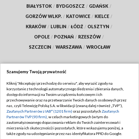
BIAŁYSTOK
/
BYDGOSZCZ
/
GDAŃSK
/
GORZÓW WLKP.
/
KATOWICE
/
KIELCE
/
KRAKÓW
/
LUBLIN
/
ŁÓDŹ
/
OLSZTYN
/
OPOLE
/
POZNAŃ
/
RZESZÓW
/
SZCZECIN
/
WARSZAWA
/
WROCŁAW
Szanujemy Twoją prywatność
Dołącz do nas:
Kliknij "Akceptuję i przechodzę do serwisu", aby wyrazić zgody na
korzystanie z technologii automatycznego śledzenia i zbierania danych,
TVP
dostęp do informacji na Twoim urządzeniu końcowym i ich
Abonament TVP
przechowywanie oraz na przetwarzanie Twoich danych osobowych przez
Regulamin TVP
nas, czyli Telewizję Polską S.A. w likwidacji (zwaną dalej również „TVP”),
Emisja w TVP
Polityka prywatności
Zaufanych Partnerów z IAB* (1201 firm)
oraz pozostałych
Zaufanych
Partnerów TVP (93 firm)
, w celach marketingowych (w tym do
Centrum informacji TVP
Moje zgody
zautomatyzowanego dopasowania reklam do Twoich zainteresowań i
mierzenia ich skuteczności) i pozostałych, które wskazujemy poniżej, a
Naziemna Telewizja Cyfrowa
Pomoc
także zgody na udostępnianie przez nas identyfikatora PPID do Google.