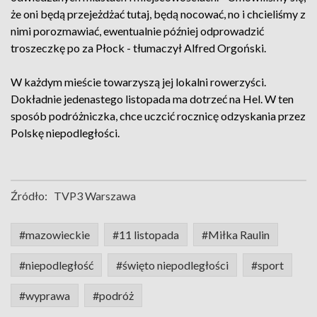
że oni będą przejeżdżać tutaj, będą nocować, no i chcieliśmy z
nimi porozmawiać, ewentualnie później odprowadzić
troszeczkę po za Płock - tłumaczył Alfred Orgoński.
W każdym mieście towarzyszą jej lokalni rowerzyści.
Dokładnie jedenastego listopada ma dotrzeć na Hel. W ten
sposób podróżniczka, chce uczcić rocznicę odzyskania przez
Polskę niepodległości.
Źródło:
TVP3 Warszawa
#mazowieckie
#11 listopada
#Miłka Raulin
#niepodległość
#święto niepodległości
#sport
#wyprawa
#podróż