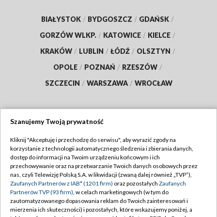
BIAŁYSTOK
/
BYDGOSZCZ
/
GDAŃSK
/
GORZÓW WLKP.
/
KATOWICE
/
KIELCE
/
KRAKÓW
/
LUBLIN
/
ŁÓDŹ
/
OLSZTYN
/
OPOLE
/
POZNAŃ
/
RZESZÓW
/
SZCZECIN
/
WARSZAWA
/
WROCŁAW
Szanujemy Twoją prywatność
Dołącz do nas:
Kliknij "Akceptuję i przechodzę do serwisu", aby wyrazić zgody na
korzystanie z technologii automatycznego śledzenia i zbierania danych,
TVP
dostęp do informacji na Twoim urządzeniu końcowym i ich
Abonament TVP
przechowywanie oraz na przetwarzanie Twoich danych osobowych przez
Regulamin TVP
nas, czyli Telewizję Polską S.A. w likwidacji (zwaną dalej również „TVP”),
Emisja w TVP
Polityka prywatności
Zaufanych Partnerów z IAB* (1201 firm)
oraz pozostałych
Zaufanych
Partnerów TVP (93 firm)
, w celach marketingowych (w tym do
Centrum informacji TVP
Moje zgody
zautomatyzowanego dopasowania reklam do Twoich zainteresowań i
mierzenia ich skuteczności) i pozostałych, które wskazujemy poniżej, a
Naziemna Telewizja Cyfrowa
Pomoc