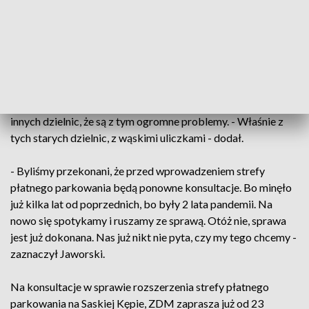
Przypomniał, że Saska Kępa to krótkie małe uliczki. -
Abonament zwykły 30-złotowy obejmuje okolicę 150
metrów od miejsca zamieszkania. Czyli znowu
prawdopodobnie mieszkaniec i tak nie znajdzie miejsca
parkingowego, mimo że ma to być wydzielone - powiedział
Grzegorz Jaworski. Zaznaczył też, że mają informacje z
innych dzielnic, że są z tym ogromne problemy. - Właśnie z
tych starych dzielnic, z wąskimi uliczkami - dodał.
- Byliśmy przekonani, że przed wprowadzeniem strefy
płatnego parkowania będą ponowne konsultacje. Bo minęło
już kilka lat od poprzednich, bo były 2 lata pandemii. Na
nowo się spotykamy i ruszamy ze sprawą. Otóż nie, sprawa
jest już dokonana. Nas już nikt nie pyta, czy my tego chcemy -
zaznaczył Jaworski.
Na konsultacje w sprawie rozszerzenia strefy płatnego
parkowania na Saskiej Kępie, ZDM zaprasza już od 23