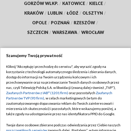
GORZÓW WLKP.
/
KATOWICE
/
KIELCE
/
KRAKÓW
/
LUBLIN
/
ŁÓDŹ
/
OLSZTYN
/
OPOLE
/
POZNAŃ
/
RZESZÓW
/
SZCZECIN
/
WARSZAWA
/
WROCŁAW
Szanujemy Twoją prywatność
Dołącz do nas:
Kliknij "Akceptuję i przechodzę do serwisu", aby wyrazić zgody na
korzystanie z technologii automatycznego śledzenia i zbierania danych,
TVP
dostęp do informacji na Twoim urządzeniu końcowym i ich
Abonament TVP
przechowywanie oraz na przetwarzanie Twoich danych osobowych przez
Regulamin TVP
nas, czyli Telewizję Polską S.A. w likwidacji (zwaną dalej również „TVP”),
Emisja w TVP
Polityka prywatności
Zaufanych Partnerów z IAB* (1201 firm)
oraz pozostałych
Zaufanych
Partnerów TVP (93 firm)
, w celach marketingowych (w tym do
Centrum informacji TVP
Moje zgody
zautomatyzowanego dopasowania reklam do Twoich zainteresowań i
mierzenia ich skuteczności) i pozostałych, które wskazujemy poniżej, a
Naziemna Telewizja Cyfrowa
Pomoc
także zgody na udostępnianie przez nas identyfikatora PPID do Google.
Sklep TVP
Biuro reklamy
Twoje dane osobowe zbierane podczas odwiedzania przez Ciebie naszych
Rada Programowa
Kontakt
poszczególnych serwisów
zwanych dalej „Portalem”, w tym informacje