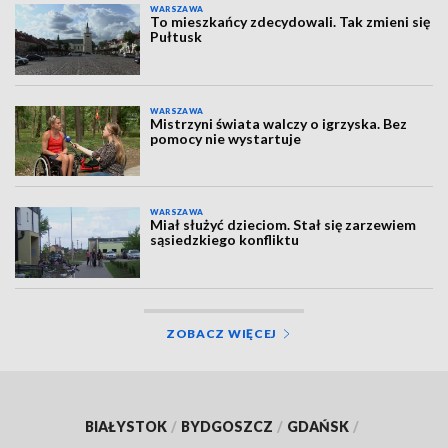
WARSZAWA
To mieszkańcy zdecydowali. Tak zmieni się
Pułtusk
WARSZAWA
Mistrzyni świata walczy o igrzyska. Bez
pomocy nie wystartuje
WARSZAWA
Miał służyć dzieciom. Stał się zarzewiem
sąsiedzkiego konfliktu
ZOBACZ WIĘCEJ
BIAŁYSTOK
/
BYDGOSZCZ
/
GDAŃSK
/