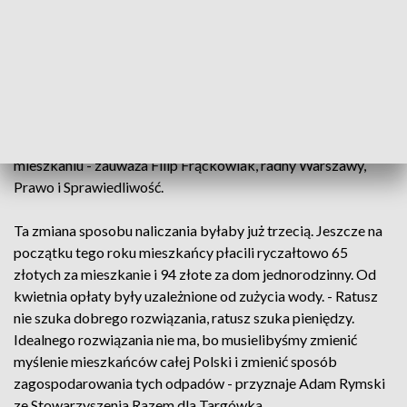
mieszkaniach mieszkają, czy też są zameldowane pojedyncze
osoby, tak samo jak w małometrażowych mieszkaniach może
mieszkać wiele osób.
Obawy mieszkańców podziela stołeczna opozycja. - To też
chyba będzie niesprawiedliwe wobec mieszkańców, bo taka
sama czteroosobowa rodzina w domu zapłaci więcej, niż w
mieszkaniu - zauważa Filip Frąckowiak, radny Warszawy,
Prawo i Sprawiedliwość.
Ta zmiana sposobu naliczania byłaby już trzecią. Jeszcze na
początku tego roku mieszkańcy płacili ryczałtowo 65
złotych za mieszkanie i 94 złote za dom jednorodzinny. Od
kwietnia opłaty były uzależnione od zużycia wody. - Ratusz
nie szuka dobrego rozwiązania, ratusz szuka pieniędzy.
Idealnego rozwiązania nie ma, bo musielibyśmy zmienić
myślenie mieszkańców całej Polski i zmienić sposób
zagospodarowania tych odpadów - przyznaje Adam Rymski
ze Stowarzyszenia Razem dla Targówka.