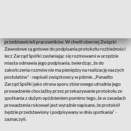
morzu problemów, z jakimi w ostatnim czasie borykają się
pracownicy MZA oraz niedawno sprzedanego MPT”.
„Zarząd Spółki MZA nie przedstawił żadnych propozycji
chociaż w minimalnym stopniu zbliżających się do żądań
przedstawicieli pracowników. W chwili obecnej Związki
Zawodowe są gotowe do podpisania protokołu rozbieżności
lecz Zarząd Spółki zasłaniając się rozmowami w urzędzie
miasta odmawia jego podpisania, twierdząc, że do
zakończenia rozmów nie ma pieniędzy na realizację naszych
postulatów” - napisali związkowcy w piśmie. „Ponadto
Zarząd Spółki jako strona sporu zbiorowego utrudnia jego
prowadzenie chociażby przez przekazywanie protokołu ze
spotkania z dużym opóźnieniem pomimo tego, że w zasadach
prowadzenia rokowań jest wyraźnie napisane, że protokół
będzie przedstawiony i podpisywany w dniu spotkania” -
zaznaczyli.