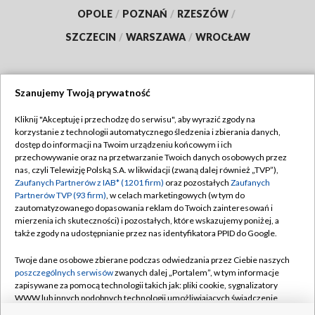
OPOLE
/
POZNAŃ
/
RZESZÓW
/
SZCZECIN
/
WARSZAWA
/
WROCŁAW
Szanujemy Twoją prywatność
Dołącz do nas:
Kliknij "Akceptuję i przechodzę do serwisu", aby wyrazić zgody na
korzystanie z technologii automatycznego śledzenia i zbierania danych,
TVP
dostęp do informacji na Twoim urządzeniu końcowym i ich
Abonament TVP
przechowywanie oraz na przetwarzanie Twoich danych osobowych przez
Regulamin TVP
nas, czyli Telewizję Polską S.A. w likwidacji (zwaną dalej również „TVP”),
Emisja w TVP
Polityka prywatności
Zaufanych Partnerów z IAB* (1201 firm)
oraz pozostałych
Zaufanych
Partnerów TVP (93 firm)
, w celach marketingowych (w tym do
Centrum informacji TVP
Moje zgody
zautomatyzowanego dopasowania reklam do Twoich zainteresowań i
mierzenia ich skuteczności) i pozostałych, które wskazujemy poniżej, a
Naziemna Telewizja Cyfrowa
Pomoc
także zgody na udostępnianie przez nas identyfikatora PPID do Google.
Sklep TVP
Biuro reklamy
Twoje dane osobowe zbierane podczas odwiedzania przez Ciebie naszych
Rada Programowa
Kontakt
poszczególnych serwisów
zwanych dalej „Portalem”, w tym informacje
zapisywane za pomocą technologii takich jak: pliki cookie, sygnalizatory
System NOS
WWW lub innych podobnych technologii umożliwiających świadczenie
dopasowanych i bezpiecznych usług, personalizację treści oraz reklam,