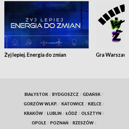
Żyj lepiej. Energia do zmian
Gra Warszaw
BIAŁYSTOK
/
BYDGOSZCZ
/
GDAŃSK
/
GORZÓW WLKP.
/
KATOWICE
/
KIELCE
/
KRAKÓW
/
LUBLIN
/
ŁÓDŹ
/
OLSZTYN
/
OPOLE
/
POZNAŃ
/
RZESZÓW
/