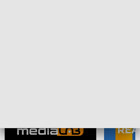
Plebiscyt Najlepsi Sportowcy
Wiadomości 
Warszawy 2025
SPOŁECZEŃSTWO