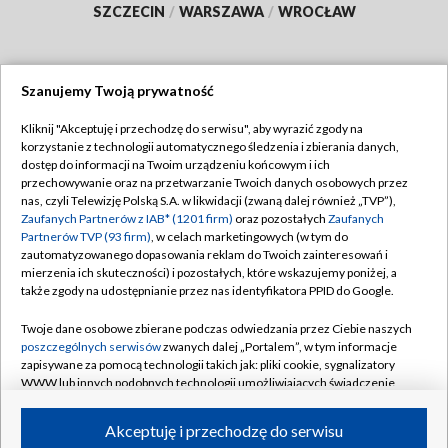
SZCZECIN
/
WARSZAWA
/
WROCŁAW
Szanujemy Twoją prywatność
Dołącz do nas:
Kliknij "Akceptuję i przechodzę do serwisu", aby wyrazić zgody na
korzystanie z technologii automatycznego śledzenia i zbierania danych,
TVP
dostęp do informacji na Twoim urządzeniu końcowym i ich
Abonament TVP
przechowywanie oraz na przetwarzanie Twoich danych osobowych przez
Regulamin TVP
nas, czyli Telewizję Polską S.A. w likwidacji (zwaną dalej również „TVP”),
Emisja w TVP
Zaufanych Partnerów z IAB* (1201 firm)
oraz pozostałych
Zaufanych
Polityka prywatności
Partnerów TVP (93 firm)
, w celach marketingowych (w tym do
Centrum informacji TVP
Moje zgody
zautomatyzowanego dopasowania reklam do Twoich zainteresowań i
mierzenia ich skuteczności) i pozostałych, które wskazujemy poniżej, a
Naziemna Telewizja Cyfrowa
Pomoc
także zgody na udostępnianie przez nas identyfikatora PPID do Google.
Sklep TVP
Biuro reklamy
Twoje dane osobowe zbierane podczas odwiedzania przez Ciebie naszych
Rada Programowa
poszczególnych serwisów
zwanych dalej „Portalem”, w tym informacje
Kontakt
zapisywane za pomocą technologii takich jak: pliki cookie, sygnalizatory
System NOS
WWW lub innych podobnych technologii umożliwiających świadczenie
dopasowanych i bezpiecznych usług, personalizację treści oraz reklam,
Informacje o nadawcy
Kanały
udostępnianie funkcji mediów społecznościowych oraz analizowanie
Akceptuję i przechodzę do serwisu
ruchu w Internecie.
Program dla prasy