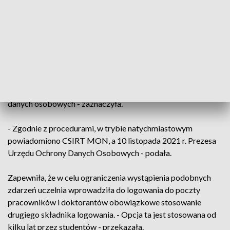
dwóch pracowników WAT. Ich konta pocztowe
wykorzystano do wysyłania spamu - tłumaczyła Ewa
Jankiewicz.
Wskazała, że oba ataki zostały przerwane w trakcie ich
trwania. - Administrator danych osobowych WAT
powiadomił o zdarzeniu i możliwości wykorzystania danych
wszystkie osoby, których mogło dotyczyć naruszenie ich
danych osobowych - zaznaczyła.
- Zgodnie z procedurami, w trybie natychmiastowym
powiadomiono CSIRT MON, a 10 listopada 2021 r. Prezesa
Urzędu Ochrony Danych Osobowych - podała.
Zapewniła, że w celu ograniczenia wystąpienia podobnych
zdarzeń uczelnia wprowadziła do logowania do poczty
pracowników i doktorantów obowiązkowe stosowanie
drugiego składnika logowania. - Opcja ta jest stosowana od
kilku lat przez studentów - przekazała.