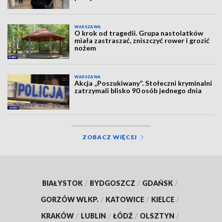
WARSZAWA
O krok od tragedii. Grupa nastolatków
miała zastraszać, zniszczyć rower i grozić
nożem
WARSZAWA
Akcja „Poszukiwany”. Stołeczni kryminalni
zatrzymali blisko 90 osób jednego dnia
ZOBACZ WIĘCEJ
BIAŁYSTOK
/
BYDGOSZCZ
/
GDAŃSK
/
GORZÓW WLKP.
/
KATOWICE
/
KIELCE
/
KRAKÓW
/
LUBLIN
/
ŁÓDŹ
/
OLSZTYN
/