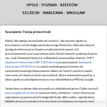
OPOLE
/
POZNAŃ
/
RZESZÓW
/
SZCZECIN
/
WARSZAWA
/
WROCŁAW
Szanujemy Twoją prywatność
Dołącz do nas:
Kliknij "Akceptuję i przechodzę do serwisu", aby wyrazić zgody na
korzystanie z technologii automatycznego śledzenia i zbierania danych,
TVP
dostęp do informacji na Twoim urządzeniu końcowym i ich
Abonament TVP
przechowywanie oraz na przetwarzanie Twoich danych osobowych przez
Regulamin TVP
nas, czyli Telewizję Polską S.A. w likwidacji (zwaną dalej również „TVP”),
Emisja w TVP
Polityka prywatności
Zaufanych Partnerów z IAB* (1201 firm)
oraz pozostałych
Zaufanych
Partnerów TVP (93 firm)
, w celach marketingowych (w tym do
Centrum informacji TVP
Moje zgody
zautomatyzowanego dopasowania reklam do Twoich zainteresowań i
mierzenia ich skuteczności) i pozostałych, które wskazujemy poniżej, a
Naziemna Telewizja Cyfrowa
Pomoc
także zgody na udostępnianie przez nas identyfikatora PPID do Google.
Sklep TVP
Biuro reklamy
Twoje dane osobowe zbierane podczas odwiedzania przez Ciebie naszych
Rada Programowa
Kontakt
poszczególnych serwisów
zwanych dalej „Portalem”, w tym informacje
zapisywane za pomocą technologii takich jak: pliki cookie, sygnalizatory
System NOS
WWW lub innych podobnych technologii umożliwiających świadczenie
dopasowanych i bezpiecznych usług, personalizację treści oraz reklam,