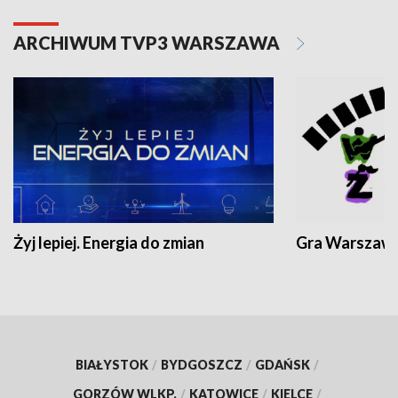
ARCHIWUM TVP3 WARSZAWA
Żyj lepiej. Energia do zmian
Gra Warszaw
BIAŁYSTOK
/
BYDGOSZCZ
/
GDAŃSK
/
GORZÓW WLKP.
/
KATOWICE
/
KIELCE
/