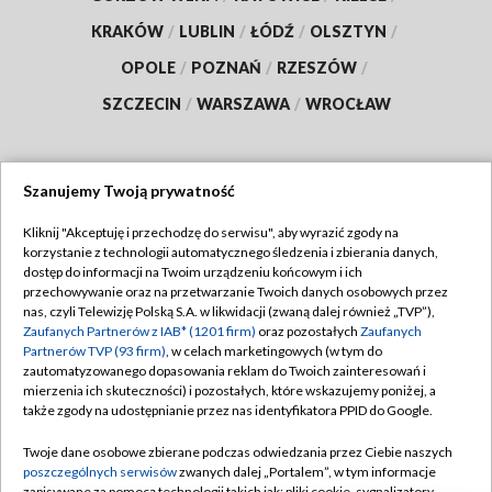
KRAKÓW
/
LUBLIN
/
ŁÓDŹ
/
OLSZTYN
/
OPOLE
/
POZNAŃ
/
RZESZÓW
/
SZCZECIN
/
WARSZAWA
/
WROCŁAW
Szanujemy Twoją prywatność
Dołącz do nas:
Kliknij "Akceptuję i przechodzę do serwisu", aby wyrazić zgody na
korzystanie z technologii automatycznego śledzenia i zbierania danych,
TVP
dostęp do informacji na Twoim urządzeniu końcowym i ich
Abonament TVP
przechowywanie oraz na przetwarzanie Twoich danych osobowych przez
Regulamin TVP
nas, czyli Telewizję Polską S.A. w likwidacji (zwaną dalej również „TVP”),
Emisja w TVP
Zaufanych Partnerów z IAB* (1201 firm)
oraz pozostałych
Zaufanych
Polityka prywatności
Partnerów TVP (93 firm)
, w celach marketingowych (w tym do
Centrum informacji TVP
Moje zgody
zautomatyzowanego dopasowania reklam do Twoich zainteresowań i
mierzenia ich skuteczności) i pozostałych, które wskazujemy poniżej, a
Naziemna Telewizja Cyfrowa
Pomoc
także zgody na udostępnianie przez nas identyfikatora PPID do Google.
Sklep TVP
Biuro reklamy
Twoje dane osobowe zbierane podczas odwiedzania przez Ciebie naszych
Rada Programowa
poszczególnych serwisów
zwanych dalej „Portalem”, w tym informacje
Kontakt
zapisywane za pomocą technologii takich jak: pliki cookie, sygnalizatory