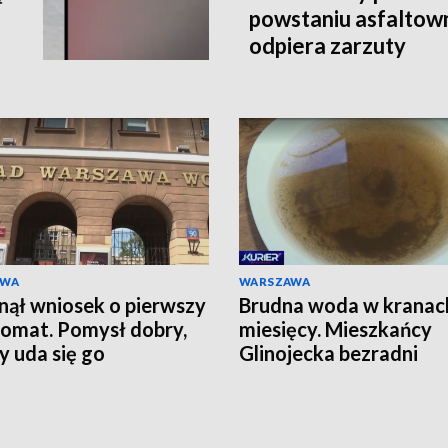
powstaniu asfaltown
odpiera zarzuty
AWA
WARSZAWA
ął wniosek o pierwszy
Brudna woda w kranac
omat. Pomysł dobry,
miesięcy. Mieszkańcy
zy uda się go
Glinojecka bezradni
izować?