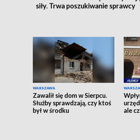
siły. Trwa poszukiwanie sprawcy
WARSZAWA
WARSZ
Zawalił się dom w Sierpcu.
Wpłyn
Służby sprawdzają, czy ktoś
urzęd
był w środku
ale c
zreal