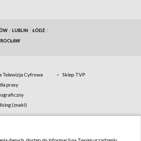
KÓW
/
LUBLIN
/
ŁÓDŹ
/
ROCŁAW
 Telewizja Cyfrowa
Sklep TVP
la prasy
tograficzny
sing (znaki)
klamy
Kontakt
rania danych, dostęp do informacji na Twoim urządzeniu