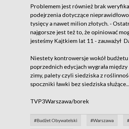
Problemem jest również brak weryfika
podejrzenia dotyczące nieprawidłowoś
tysięcy a nawet milion złotych. - Osta
najgorsze jest też to, że opiniować mog
jesteśmy Kajtkiem lat 11 - zauważył Da
Niestety kontrowersje wokół budżetu 
poprzednich edycjach wygrała między 
zimy, palety czyli siedziska z roślin
spoczniki ławki bez siedziska służące..
TVP3Warszawa/borek
#Budżet Obywatelski
#Warszawa
#