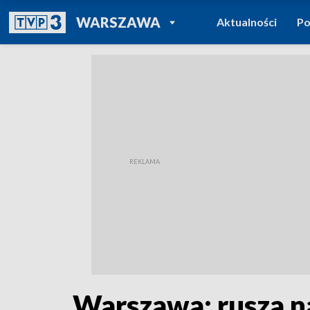
POWRÓT DO
WARSZAWA
Aktualności
Po
TVP REGIONY
Warszawa: rusza n