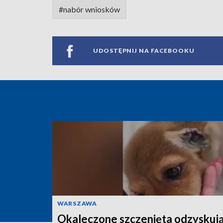
#nabór wniosków
UDOSTĘPNIJ NA FACEBOOKU
WARSZAWA
Okaleczone szczenięta odzyskuj