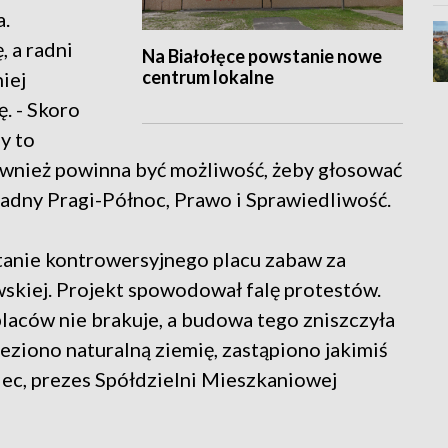
a.
, a radni
Na Białołęce powstanie nowe
centrum lokalne
iej
. - Skoro
y to
również powinna być możliwość, żeby głosować
radny Pragi-Północ, Prawo i Sprawiedliwość.
tanie kontrowersyjnego placu zabaw za
wskiej. Projekt spowodował falę protestów.
placów nie brakuje, a budowa tego zniszczyła
ieziono naturalną ziemię, zastąpiono jakimiś
iec, prezes Spółdzielni Mieszkaniowej