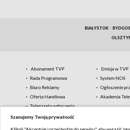
BIAŁYSTOK
/
BYDGO
OLSZTY
Abonament TVP
Emisja w TVP
Rada Programowa
System NOS
Biuro Reklamy
Ogłoszenie pr
Oferta Handlowa
Akademia Tele
Telegazeta ogłoszenia
Szanujemy Twoją prywatność
Regulamin TVP
Kliknij "Akceptuję i przechodzę do serwisu", aby wyrazić zg