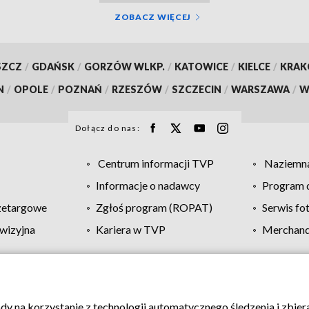
ZOBACZ WIĘCEJ
SZCZ
/
GDAŃSK
/
GORZÓW WLKP.
/
KATOWICE
/
KIELCE
/
KRA
N
/
OPOLE
/
POZNAŃ
/
RZESZÓW
/
SZCZECIN
/
WARSZAWA
/
W
Dołącz do nas:
Centrum informacji TVP
Naziemna
Informacje o nadawcy
Program d
zetargowe
Zgłoś program (ROPAT)
Serwis fo
wizyjna
Kariera w TVP
Merchandi
Polityka prywatności
Moje zgody
Pomoc
Biuro re
ody na korzystanie z technologii automatycznego śledzenia i zbie