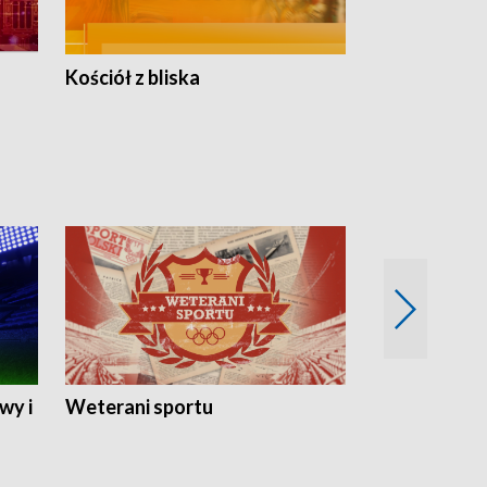
Kościół z bliska
wy i
Weterani sportu
Najlepsi Sp
2024