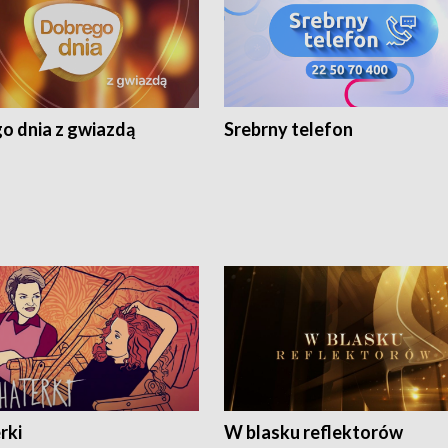
o dnia z gwiazdą
Srebrny telefon
rki
W blasku reflektorów