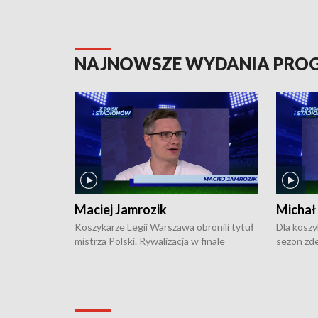
NAJNOWSZE WYDANIA PR
Maciej Jamrozik
Michał
Koszykarze Legii Warszawa obronili tytuł
Dla koszy
mistrza Polski. Rywalizacja w finale
sezon zde
ekstraklasy toczyła się do czterech
Najpierw 
zwycięstw i dopiero ostatni, siódmy mecz
międzyna
okazał się decydujący. W hali przy
Ligę Półn
Obrońców Tobruku na Bemowie
podbijać 
podopieczni estońskiego trenera Heiko
zasadnicz