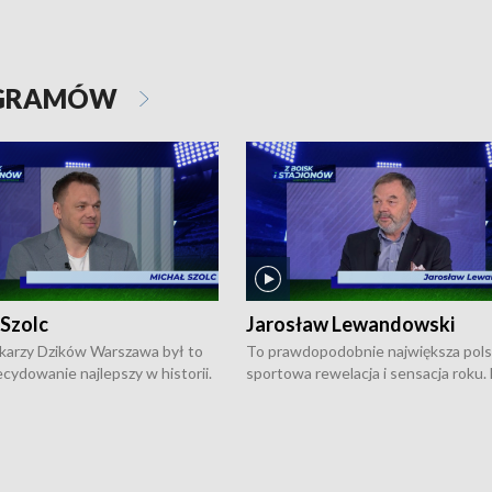
OGRAMÓW
 Szolc
Jarosław Lewandowski
karzy Dzików Warszawa był to
To prawdopodobnie największa pol
cydowanie najlepszy w historii.
sportowa rewelacja i sensacja roku.
pierwszy raz sięgnęli po
Chwalińska podbiła serca całej Pols
rodowe trofeum, wygrywając
kortach imienia Rolanda Garrosa w
ocno Europejską. Potem zaczęli
wielkoszlemowym turnieju French 
ekstraklasę. Po sezonie
przebijała się przez kwalifikacje, wyg
ym zadebiutowali w fazie play-
aż dziewięć pojedynków i dopiero w 