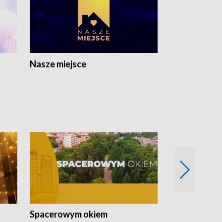
Nasze miejsce
Spacerowym okiem
Filmowe spo