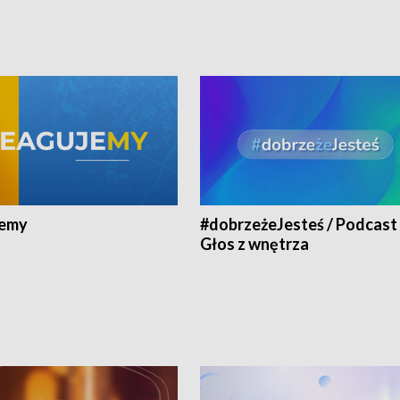
jemy
#dobrzeżeJesteś / Podcast 
Głos z wnętrza