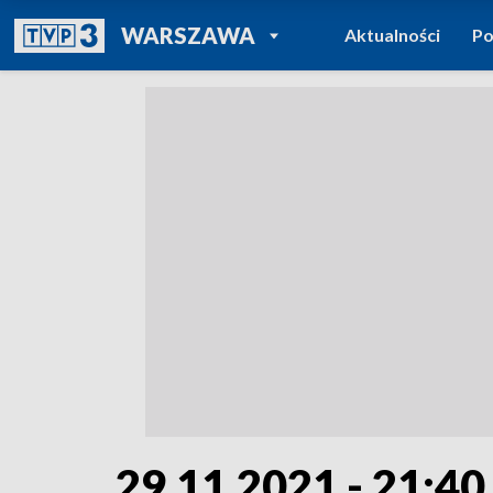
POWRÓT DO
WARSZAWA
Aktualności
Po
TVP REGIONY
29.11.2021 - 21:40