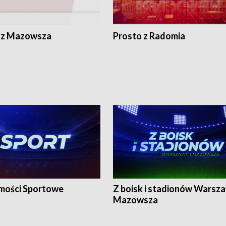
 z Mazowsza
Prosto z Radomia
ości Sportowe
Z boisk i stadionów Warsza
Mazowsza