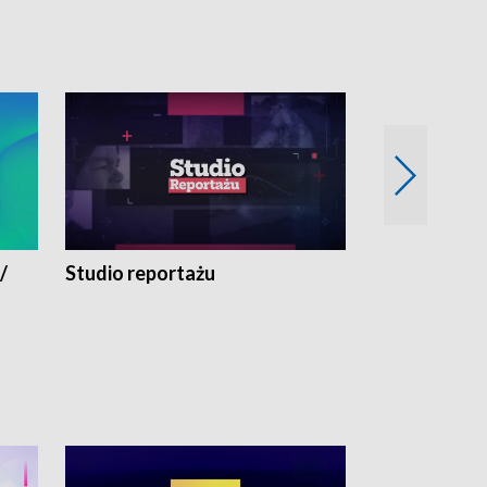
/
Studio reportażu
Eksperyment