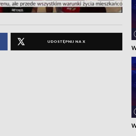
UDOSTĘPNIJ NA X
W
W