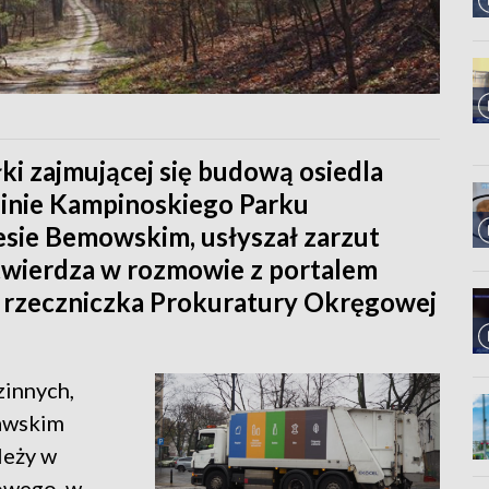
łki zajmującej się budową osiedla
inie Kampinoskiego Parku
ie Bemowskim, usłyszał zarzut
twierdza w rozmowie z portalem
, rzeczniczka Prokuratury Okręgowej
innych,
awskim
leży w
owego, w