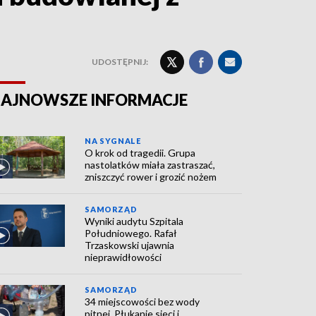
UDOSTĘPNIJ:
AJNOWSZE INFORMACJE
NA SYGNALE
O krok od tragedii. Grupa
nastolatków miała zastraszać,
zniszczyć rower i grozić nożem
SAMORZĄD
Wyniki audytu Szpitala
Południowego. Rafał
Trzaskowski ujawnia
nieprawidłowości
SAMORZĄD
34 miejscowości bez wody
pitnej. Płukanie sieci i