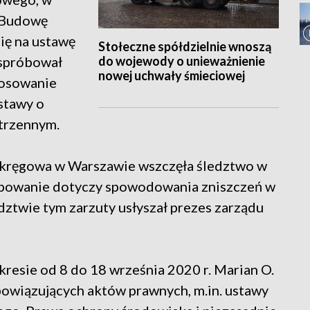
. Budowę
ię na ustawę
Stołeczne spółdzielnie wnoszą
do wojewody o unieważnienie
 spróbował
nowej uchwały śmieciowej
stosowanie
stawy o
strzennym.
Okręgowa w Warszawie wszczęła śledztwo w
ępowanie dotyczy spowodowania zniszczeń w
dztwie tym zarzuty usłyszał prezes zarządu
resie od 8 do 18 września 2020 r. Marian O.
owiązujących aktów prawnych, m.in. ustawy