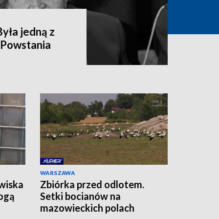
yła jedną z
 Powstania
WARSZAWA
wiska
Zbiórka przed odlotem.
ogą
Setki bocianów na
mazowieckich polach