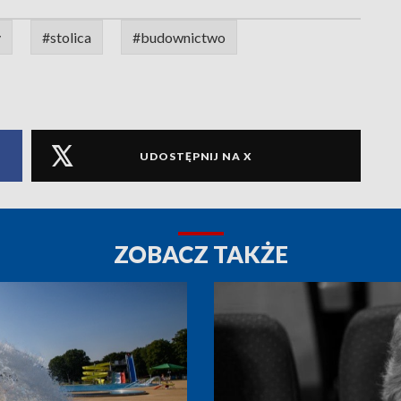
y
#stolica
#budownictwo
UDOSTĘPNIJ NA X
ZOBACZ TAKŻE