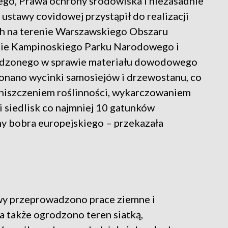
go, Prawa ochrony środowiska i niezasadnie
. ustawy covidowej przystąpił do realizacji
 na terenie Warszawskiego Obszaru
nie Kampinoskiego Parku Narodowego i
madzonego w sprawie materiału dowodowego
konano wycinki samosiejów i drzewostanu, co
zniszczeniem roślinności, wykarczowaniem
 siedlisk co najmniej 10 gatunków
my bobra europejskiego – przekazała
owy przeprowadzono prace ziemne i
 także ogrodzono teren siatką,