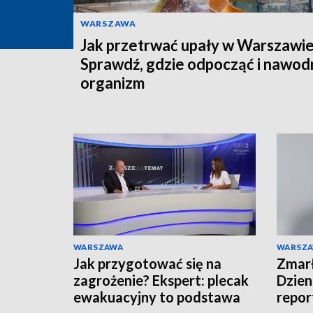
WARSZAWA
Jak przetrwać upały w Warszawi
Sprawdź, gdzie odpocząć i nawod
organizm
WARSZAWA
WARSZ
Jak przygotować się na
Zmarł
zagrożenie? Ekspert: plecak
Dzien
ewakuacyjny to podstawa
repor