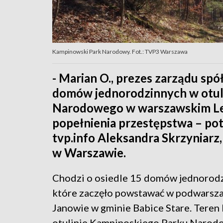
Kampinowski Park Narodowy. Fot.: TVP3 Warszawa
- Marian O., prezes zarządu spó
domów jednorodzinnych w otul
Narodowego w warszawskim Les
popełnienia przestępstwa – po
tvp.info Aleksandra Skrzyniarz
w Warszawie.
Chodzi o osiedle 15 domów jednorodz
które zaczęło powstawać w podwarsz
Janowie w gminie Babice Stare. Teren 
otulinie Kampinoskiego Parku Narod