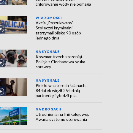
chlorowanie wody nie pomaga
WIADOMOŚCI
Akcja „Poszukiwany”.
Stołeczni kryminalni
zatrzymali blisko 90 osób
jednego dnia
NA SYGNALE
Koszmar trzech szczeniąt.
Policja z Ciechanowa szuka
sprawcy
NA SYGNALE
Piekło w czterech ścianach.
84-latek więził 25-letnią
partnerkę i głodził psa
NA DROGACH
Utrudnienia na linii kolejowej.
Awaria systemu sterowania