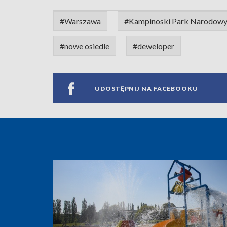
#Warszawa
#Kampinoski Park Narodow
#nowe osiedle
#deweloper
UDOSTĘPNIJ NA FACEBOOKU