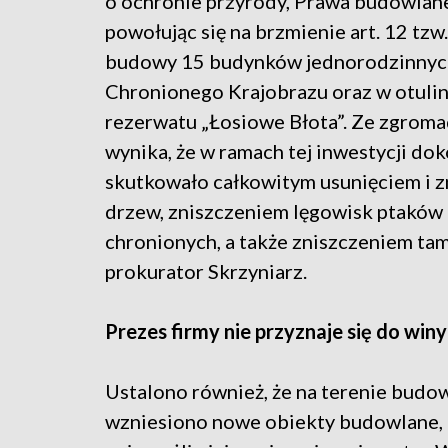
o ochronie przyrody, Prawa budowlane
powołując się na brzmienie art. 12 tzw
budowy 15 budynków jednorodzinnych
Chronionego Krajobrazu oraz w otuli
rezerwatu „Łosiowe Błota”. Ze zgro
wynika, że w ramach tej inwestycji do
skutkowało całkowitym usunięciem i 
drzew, zniszczeniem lęgowisk ptaków i
chronionych, a także zniszczeniem ta
prokurator Skrzyniarz.
Prezes firmy nie przyznaje się do winy
Ustalono również, że na terenie bud
wzniesiono nowe obiekty budowlane, a