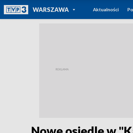
POWRÓT DO
WARSZAWA
Aktualności
Po
TVP REGIONY
Nowe osiedle w "Ka