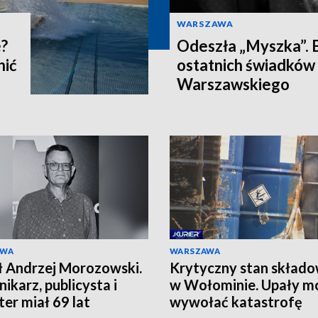
WARSZAWA
e?
Odeszła „Myszka”. B
nić
ostatnich świadków
Warszawskiego
AWA
WARSZAWA
 Andrzej Morozowski.
Krytyczny stan składo
nikarz, publicysta i
w Wołominie. Upały m
ter miał 69 lat
wywołać katastrofę