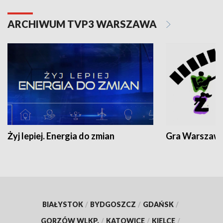
ARCHIWUM TVP3 WARSZAWA
Żyj lepiej. Energia do zmian
Gra Warszaw
BIAŁYSTOK
/
BYDGOSZCZ
/
GDAŃSK
/
GORZÓW WLKP.
/
KATOWICE
/
KIELCE
/