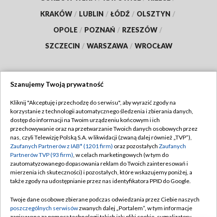
KRAKÓW
/
LUBLIN
/
ŁÓDŹ
/
OLSZTYN
/
OPOLE
/
POZNAŃ
/
RZESZÓW
/
SZCZECIN
/
WARSZAWA
/
WROCŁAW
Szanujemy Twoją prywatność
Dołącz do nas:
Kliknij "Akceptuję i przechodzę do serwisu", aby wyrazić zgody na
korzystanie z technologii automatycznego śledzenia i zbierania danych,
TVP
dostęp do informacji na Twoim urządzeniu końcowym i ich
Abonament TVP
przechowywanie oraz na przetwarzanie Twoich danych osobowych przez
Regulamin TVP
nas, czyli Telewizję Polską S.A. w likwidacji (zwaną dalej również „TVP”),
Emisja w TVP
Zaufanych Partnerów z IAB* (1201 firm)
oraz pozostałych
Zaufanych
Polityka prywatności
Partnerów TVP (93 firm)
, w celach marketingowych (w tym do
Centrum informacji TVP
Moje zgody
zautomatyzowanego dopasowania reklam do Twoich zainteresowań i
mierzenia ich skuteczności) i pozostałych, które wskazujemy poniżej, a
Naziemna Telewizja Cyfrowa
Pomoc
także zgody na udostępnianie przez nas identyfikatora PPID do Google.
Sklep TVP
Biuro reklamy
Twoje dane osobowe zbierane podczas odwiedzania przez Ciebie naszych
Rada Programowa
poszczególnych serwisów
zwanych dalej „Portalem”, w tym informacje
Kontakt
zapisywane za pomocą technologii takich jak: pliki cookie, sygnalizatory