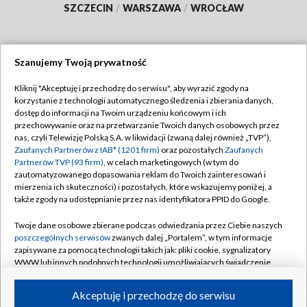
SZCZECIN
/
WARSZAWA
/
WROCŁAW
Szanujemy Twoją prywatność
Dołącz do nas:
Kliknij "Akceptuję i przechodzę do serwisu", aby wyrazić zgody na
korzystanie z technologii automatycznego śledzenia i zbierania danych,
TVP
dostęp do informacji na Twoim urządzeniu końcowym i ich
Abonament TVP
przechowywanie oraz na przetwarzanie Twoich danych osobowych przez
Regulamin TVP
nas, czyli Telewizję Polską S.A. w likwidacji (zwaną dalej również „TVP”),
Emisja w TVP
Zaufanych Partnerów z IAB* (1201 firm)
oraz pozostałych
Zaufanych
Polityka prywatności
Partnerów TVP (93 firm)
, w celach marketingowych (w tym do
Centrum informacji TVP
Moje zgody
zautomatyzowanego dopasowania reklam do Twoich zainteresowań i
mierzenia ich skuteczności) i pozostałych, które wskazujemy poniżej, a
Naziemna Telewizja Cyfrowa
Pomoc
także zgody na udostępnianie przez nas identyfikatora PPID do Google.
Sklep TVP
Biuro reklamy
Twoje dane osobowe zbierane podczas odwiedzania przez Ciebie naszych
Rada Programowa
poszczególnych serwisów
zwanych dalej „Portalem”, w tym informacje
Kontakt
zapisywane za pomocą technologii takich jak: pliki cookie, sygnalizatory
System NOS
WWW lub innych podobnych technologii umożliwiających świadczenie
dopasowanych i bezpiecznych usług, personalizację treści oraz reklam,
Informacje o nadawcy
Kanały
udostępnianie funkcji mediów społecznościowych oraz analizowanie
Akceptuję i przechodzę do serwisu
ruchu w Internecie.
Program dla prasy