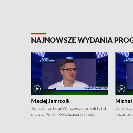
NAJNOWSZE WYDANIA PR
Maciej Jamrozik
Michał
Koszykarze Legii Warszawa obronili tytuł
Dla koszy
mistrza Polski. Rywalizacja w finale
sezon zde
ekstraklasy toczyła się do czterech
Najpierw 
zwycięstw i dopiero ostatni, siódmy mecz
międzyna
okazał się decydujący. W hali przy
Ligę Półn