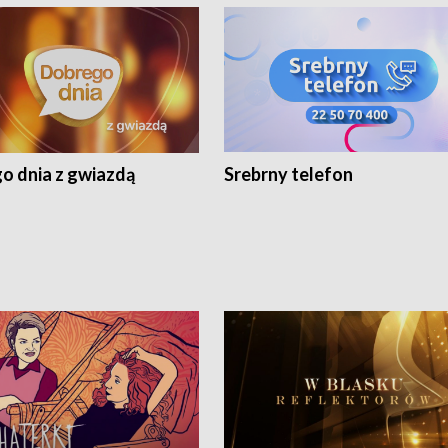
o dnia z gwiazdą
Srebrny telefon