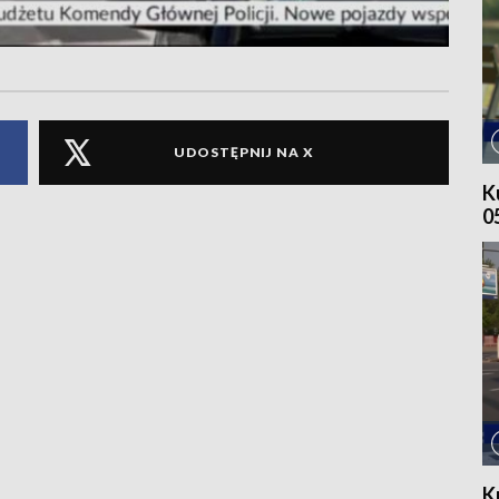
UDOSTĘPNIJ NA X
K
0
K