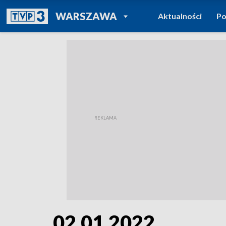
POWRÓT DO
WARSZAWA
Aktualności
Po
TVP REGIONY
02.01.2022