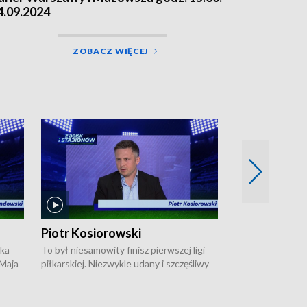
4.09.2024
ZOBACZ WIĘCEJ
Piotr Kosiorowski
Tomasz Mat
ska
To był niesamowity finisz pierwszej ligi
Robert Lewandow
 Maja
piłkarskiej. Niezwykle udany i szczęśliwy
przygodę z Barc
ki na
dla Polonii Warszawa, która w ostatnich
Saternusa jest p
sekundach wywalczyła prawo gry w
Tomasz Matuszews
Open
barażach o ekstraklasę. W Magazynie
opowiada o począ