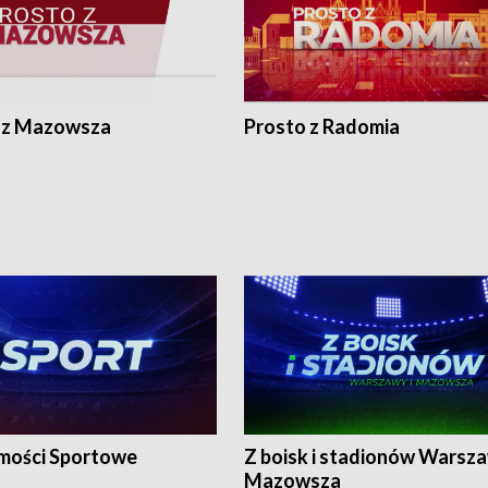
 z Mazowsza
Prosto z Radomia
ości Sportowe
Z boisk i stadionów Warsza
Mazowsza