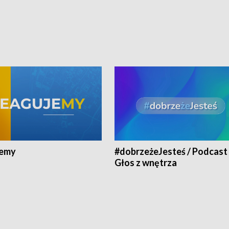
jemy
#dobrzeżeJesteś / Podcast 
Głos z wnętrza