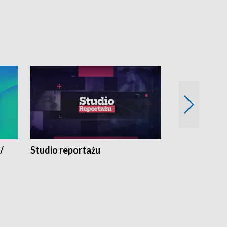
/
Studio reportażu
Eksperyment