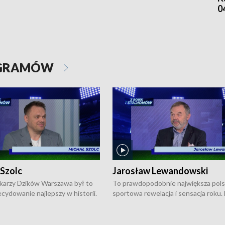
0
OGRAMÓW
 Szolc
Jarosław Lewandowski
karzy Dzików Warszawa był to
To prawdopodobnie największa pol
cydowanie najlepszy w historii.
sportowa rewelacja i sensacja roku.
pierwszy raz sięgnęli po
Chwalińska podbiła serca całej Pols
rodowe trofeum, wygrywając
kortach imienia Rolanda Garrosa w
ocno Europejską. Potem zaczęli
wielkoszlemowym turnieju French 