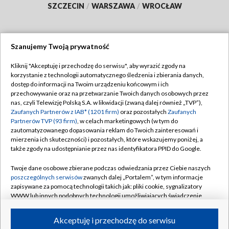
SZCZECIN
/
WARSZAWA
/
WROCŁAW
Szanujemy Twoją prywatność
Dołącz do nas:
Kliknij "Akceptuję i przechodzę do serwisu", aby wyrazić zgody na
korzystanie z technologii automatycznego śledzenia i zbierania danych,
TVP
dostęp do informacji na Twoim urządzeniu końcowym i ich
Abonament TVP
przechowywanie oraz na przetwarzanie Twoich danych osobowych przez
Regulamin TVP
nas, czyli Telewizję Polską S.A. w likwidacji (zwaną dalej również „TVP”),
Emisja w TVP
Zaufanych Partnerów z IAB* (1201 firm)
oraz pozostałych
Zaufanych
Polityka prywatności
Partnerów TVP (93 firm)
, w celach marketingowych (w tym do
Centrum informacji TVP
Moje zgody
zautomatyzowanego dopasowania reklam do Twoich zainteresowań i
mierzenia ich skuteczności) i pozostałych, które wskazujemy poniżej, a
Naziemna Telewizja Cyfrowa
Pomoc
także zgody na udostępnianie przez nas identyfikatora PPID do Google.
Sklep TVP
Biuro reklamy
Twoje dane osobowe zbierane podczas odwiedzania przez Ciebie naszych
Rada Programowa
poszczególnych serwisów
zwanych dalej „Portalem”, w tym informacje
Kontakt
zapisywane za pomocą technologii takich jak: pliki cookie, sygnalizatory
System NOS
WWW lub innych podobnych technologii umożliwiających świadczenie
dopasowanych i bezpiecznych usług, personalizację treści oraz reklam,
Informacje o nadawcy
Kanały
udostępnianie funkcji mediów społecznościowych oraz analizowanie
Akceptuję i przechodzę do serwisu
ruchu w Internecie.
Program dla prasy