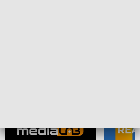
Plebiscyt Najlepsi Sportowcy
Wiadomości 
Warszawy 2025
SPOŁECZEŃSTWO