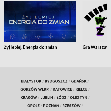
Żyj lepiej. Energia do zmian
Gra Warszaw
BIAŁYSTOK
/
BYDGOSZCZ
/
GDAŃSK
/
GORZÓW WLKP.
/
KATOWICE
/
KIELCE
/
KRAKÓW
/
LUBLIN
/
ŁÓDŹ
/
OLSZTYN
/
OPOLE
/
POZNAŃ
/
RZESZÓW
/