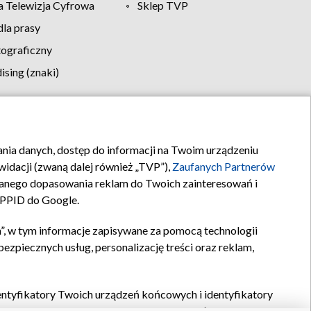
 Telewizja Cyfrowa
Sklep TVP
la prasy
tograficzny
sing (znaki)
klamy
Kontakt
rania danych, dostęp do informacji na Twoim urządzeniu
idacji (zwaną dalej również „TVP”),
Zaufanych Partnerów
anego dopasowania reklam do Twoich zainteresowań i
a PPID do Google.
”, w tym informacje zapisywane za pomocą technologii
zpiecznych usług, personalizację treści oraz reklam,
identyfikatory Twoich urządzeń końcowych i identyfikatory
P,
Zaufanych Partnerów z IAB
oraz pozostałych
Zaufanych