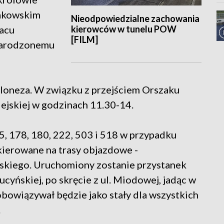
rakowskim
Nieodpowiedzialne zachowania
kierowców w tunelu POW
lacu
[FILM]
onarodzonemu
loneza. W związku z przejściem Orszaku
iejskiej w godzinach 11.30-14.
75, 178, 180, 222, 503 i 518 w przypadku
kierowane na trasy objazdowe -
skiego. Uruchomiony zostanie przystanek
yńskiej, po skręcie z ul. Miodowej, jadąc w
obowiązywał będzie jako stały dla wszystkich
.