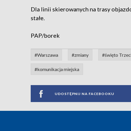
Dla linii skierowanych na trasy objaz
stałe.
PAP/borek
#Warszawa
#zmiany
#święto Trzec
#komunikacja miejska
UDOSTĘPNIJ NA FACEBOOKU