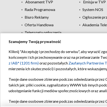
Abonament TVP
Emisja w TVP
Rada Programowa
System NOS
Biuro Reklamy
Ogłoszenie pr
Oferta Handlowa
Akademia Tele
Telegazeta ogłoszenia
Szanujemy Twoją prywatność
Regulamin TVP
Kliknij "Akceptuję i przechodzę do serwisu", aby wyrazić zg
końcowym i ich przechowywanie oraz na przetwarzanie Twoich
z IAB* (1201 firm)
oraz pozostałych
Zaufanych Partnerów T
mierzenia ich skuteczności) i pozostałych, które wskazujemy
Twoje dane osobowe zbierane podczas odwiedzania przez 
takich jak: pliki cookie, sygnalizatory WWW lub innych pod
udostępnianie funkcji mediów społecznościowych oraz anali
Twoje dane osobowe zbierane podczas odwiedzania przez 
plików cookie, informacje o Twoich wyszukiwaniach w serwi