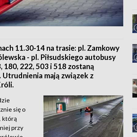
ach 11.30-14 na trasie: pl. Zamkowy
ólewska - pl. Piłsudskiego autobusy
8, 180, 222, 503 i 518 zostaną
 Utrudnienia mają związek z
óli.
dzie
znie się o
 którą
niej przy
 królowie