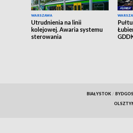
WARSZAWA
WARSZ
Utrudnienia na linii
Pułtu
kolejowej. Awaria systemu
Łubie
sterowania
GDDK
mies
BIAŁYSTOK
/
BYDGO
OLSZTY