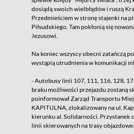
dosiądą swoich wielbłądów i ruszą K
Przedmieściem w stronę stajenki na p
Piłsudskiego. Tam pokłonią się now
Jezusowi.
Na koniec wszyscy obecni zatańczą po
wystąpią utrudnienia w komunikacji m
- Autobusy linii 107, 111, 116, 128, 1
braku możliwości przejazdu zostaną s
poinformował Zarząd Transportu Miej
KAPITULNA, zlokalizowany na ul. Kapuc
kierunku al. Solidarności. Przystanek 
linii skierowanych na trasy objazdowe