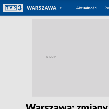
POWRÓT DO
WARSZAWA
Aktualności
Po
TVP REGIONY
Warszawa: zmiany