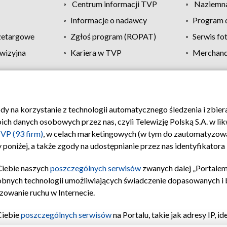
Centrum informacji TVP
Naziemna
Informacje o nadawcy
Program d
zetargowe
Zgłoś program (ROPAT)
Serwis fo
wizyjna
Kariera w TVP
Merchandi
Polityka prywatności
Moje zgody
Pomoc
Biuro re
ody na korzystanie z technologii automatycznego śledzenia i zbie
 danych osobowych przez nas, czyli Telewizję Polską S.A. w likw
VP (93 firm)
, w celach marketingowych (w tym do zautomatyzow
 poniżej, a także zgody na udostępnianie przez nas identyfikator
Ciebie naszych
poszczególnych serwisów
zwanych dalej „Portalem
obnych technologii umożliwiających świadczenie dopasowanych i be
zowanie ruchu w Internecie.
Ciebie
poszczególnych serwisów
na Portalu, takie jak adresy IP, 
sach Portalu czy historia odwiedzin będą przetwarzane przez TV