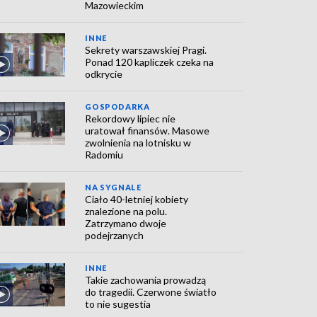
Mazowieckim
INNE
Sekrety warszawskiej Pragi.
Ponad 120 kapliczek czeka na
odkrycie
GOSPODARKA
Rekordowy lipiec nie
uratował finansów. Masowe
zwolnienia na lotnisku w
Radomiu
NA SYGNALE
Ciało 40-letniej kobiety
znalezione na polu.
Zatrzymano dwoje
podejrzanych
INNE
Takie zachowania prowadzą
do tragedii. Czerwone światło
to nie sugestia