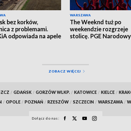
AWA
WARSZAWA
sk bez korków,
The Weeknd tuż po
nica z problemami.
weekendzie rozgrzeje
iA odpowiada na apele
stolicę. PGE Narodowy
zkańców
czekają tłumy
ZOBACZ WIĘCEJ
SZCZ
/
GDAŃSK
/
GORZÓW WLKP.
/
KATOWICE
/
KIELCE
/
KRA
N
/
OPOLE
/
POZNAŃ
/
RZESZÓW
/
SZCZECIN
/
WARSZAWA
/
W
Dołącz do nas: