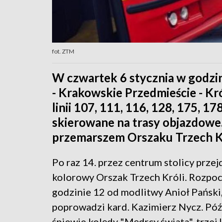
fot. ZTM
W czwartek 6 stycznia w godzin
- Krakowskie Przedmieście - Kr
linii 107, 111, 116, 128, 175, 17
skierowane na trasy objazdowe.
przemarszem Orszaku Trzech Kr
Po raz 14. przez centrum stolicy przej
kolorowy Orszak Trzech Króli. Rozpoc
godzinie 12 od modlitwy Anioł Pański,
poprowadzi kard. Kazimierz Nycz. Póź
śpiewie kolędy "Mędrcy świata", trzej