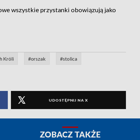
dowe wszystkie przystanki obowiązują jako
h Króli
#orszak
#stolica
UDOSTĘPNIJ NA X
ZOBACZ TAKŻE