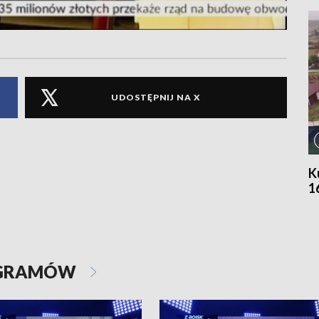
UDOSTĘPNIJ NA X
K
1
OGRAMÓW