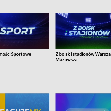
ości Sportowe
Z boisk i stadionów Warsza
Mazowsza