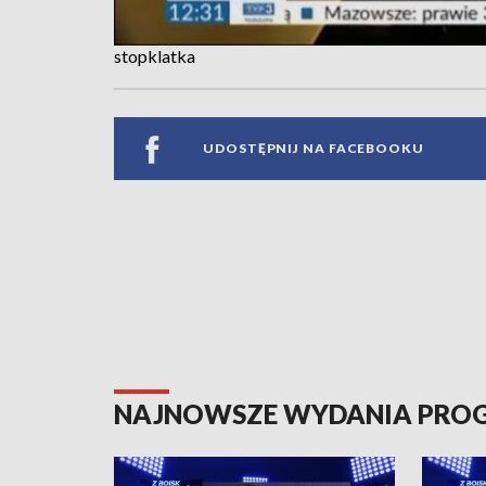
stopklatka
UDOSTĘPNIJ NA FACEBOOKU
NAJNOWSZE WYDANIA PR