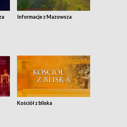
ej
ska
za
Informacje z Mazowsza
Kościół z bliska