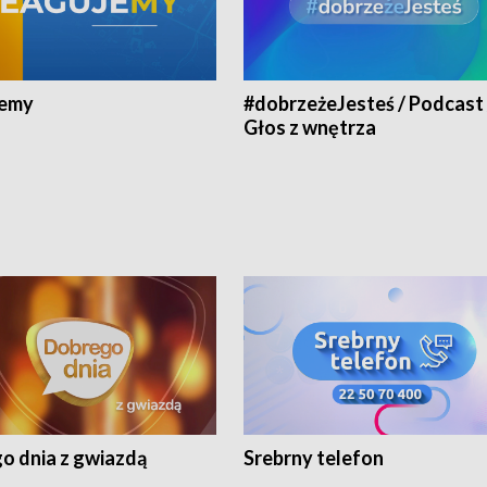
jemy
#dobrzeżeJesteś / Podcast 
Głos z wnętrza
o dnia z gwiazdą
Srebrny telefon