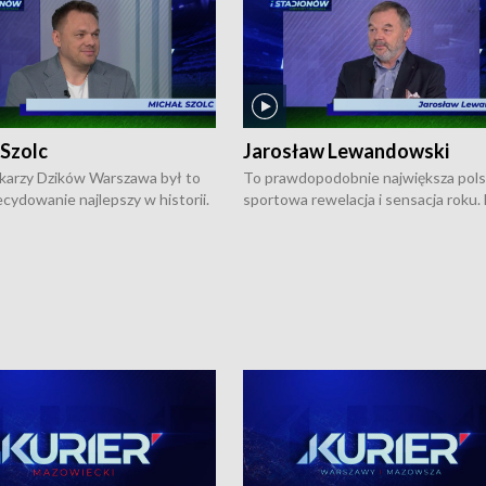
 Szolc
Jarosław Lewandowski
karzy Dzików Warszawa był to
To prawdopodobnie największa pol
cydowanie najlepszy w historii.
sportowa rewelacja i sensacja roku.
pierwszy raz sięgnęli po
Chwalińska podbiła serca całej Pols
rodowe trofeum, wygrywając
kortach imienia Rolanda Garrosa w
ocno Europejską. Potem zaczęli
wielkoszlemowym turnieju French 
ekstraklasę. Po sezonie
przebijała się przez kwalifikacje, wyg
ym zadebiutowali w fazie play-
aż dziewięć pojedynków i dopiero w 
ą zwieńczyli zdobyciem
została zatrzymana przez Rosjankę M
o w historii klubu medalu w
Andriejewą. Dziś nasza tenisistka wr
ch o mistrzostwo Polski. A
do Polski i w Warszawie spotkała się
ogdana Saternusa jest dziś
dziennikarzami na konferencji praso
olc, prezes koszykarzy Dzików
W Magazynie Sportowym "Z Boisk i
.
Stadionów Warszawy i Mazowsza"
Bogdan Saternus rozmawiał z Jaros
Lewandowskim, który jest