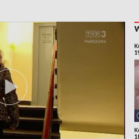
K
1
K
1