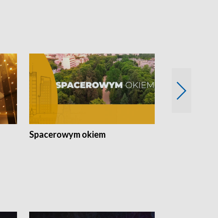
Spacerowym okiem
Filmowe spo