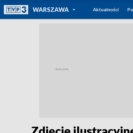
POWRÓT DO
WARSZAWA
Aktualności
Po
TVP REGIONY
Zdjęcie ilustrac