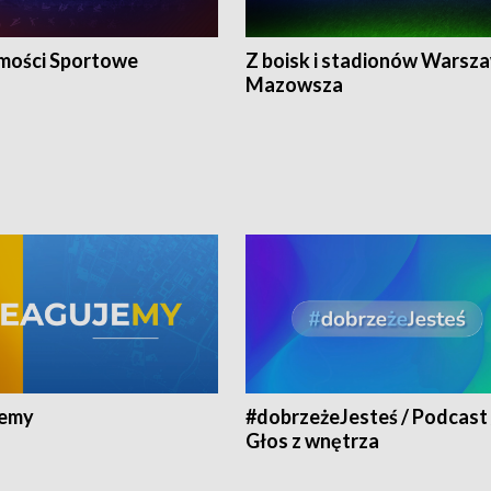
ości Sportowe
Z boisk i stadionów Warsza
Mazowsza
jemy
#dobrzeżeJesteś / Podcast 
Głos z wnętrza