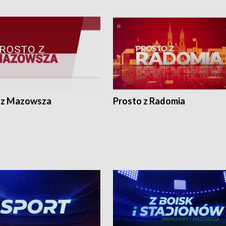
 z Mazowsza
Prosto z Radomia