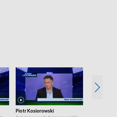
Piotr Kosiorowski
Tomasz Mat