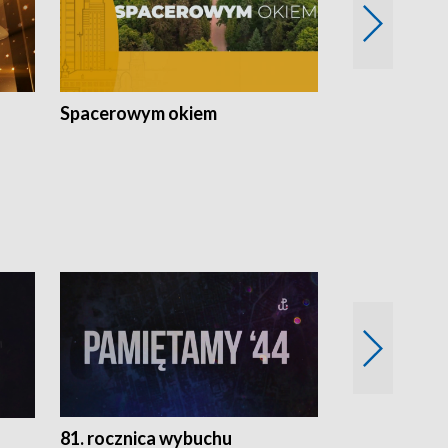
Spacerowym okiem
Filmowe spo
81. rocznica wybuchu
Retro Wawa