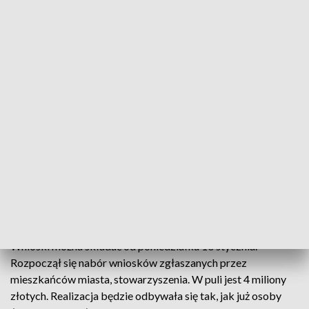
Jedna z inwestycji zrealizowana w ramach poprzednich budżetów
obywatelskich. Fot.: TVP3 Warszawa
W puli są 4 miliony złotych, o tym na co zostaną
wydane zdecydują mieszkańcy Siedlec. Ruszył
nabór wniosków do 6. edycji budżetu
obywatelskiego miasta.
Wnioski można składać od poniedziałku 10 stycznia. -
Rozpoczął się nabór wniosków zgłaszanych przez
mieszkańców miasta, stowarzyszenia. W puli jest 4 miliony
złotych. Realizacja będzie odbywała się tak, jak już osoby