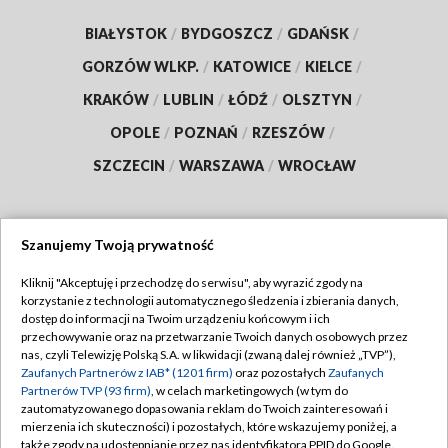
BIAŁYSTOK
/
BYDGOSZCZ
/
GDAŃSK
/
GORZÓW WLKP.
/
KATOWICE
/
KIELCE
/
KRAKÓW
/
LUBLIN
/
ŁÓDŹ
/
OLSZTYN
/
OPOLE
/
POZNAŃ
/
RZESZÓW
/
SZCZECIN
/
WARSZAWA
/
WROCŁAW
Szanujemy Twoją prywatność
Dołącz do nas:
Kliknij "Akceptuję i przechodzę do serwisu", aby wyrazić zgody na
korzystanie z technologii automatycznego śledzenia i zbierania danych,
TVP
dostęp do informacji na Twoim urządzeniu końcowym i ich
Abonament TVP
przechowywanie oraz na przetwarzanie Twoich danych osobowych przez
Regulamin TVP
nas, czyli Telewizję Polską S.A. w likwidacji (zwaną dalej również „TVP”),
Emisja w TVP
Polityka prywatności
Zaufanych Partnerów z IAB* (1201 firm)
oraz pozostałych
Zaufanych
Partnerów TVP (93 firm)
, w celach marketingowych (w tym do
Centrum informacji TVP
Moje zgody
zautomatyzowanego dopasowania reklam do Twoich zainteresowań i
mierzenia ich skuteczności) i pozostałych, które wskazujemy poniżej, a
Naziemna Telewizja Cyfrowa
Pomoc
także zgody na udostępnianie przez nas identyfikatora PPID do Google.