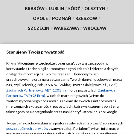
KRAKÓW
/
LUBLIN
/
ŁÓDŹ
/
OLSZTYN
/
OPOLE
/
POZNAŃ
/
RZESZÓW
/
SZCZECIN
/
WARSZAWA
/
WROCŁAW
Szanujemy Twoją prywatność
Dołącz do nas:
Kliknij "Akceptuję i przechodzę do serwisu", aby wyrazić zgody na
korzystanie z technologii automatycznego śledzenia i zbierania danych,
TVP
dostęp do informacji na Twoim urządzeniu końcowym i ich
Abonament TVP
przechowywanie oraz na przetwarzanie Twoich danych osobowych przez
Regulamin TVP
nas, czyli Telewizję Polską S.A. w likwidacji (zwaną dalej również „TVP”),
Emisja w TVP
Zaufanych Partnerów z IAB* (1201 firm)
oraz pozostałych
Zaufanych
Polityka prywatności
Partnerów TVP (93 firm)
, w celach marketingowych (w tym do
Centrum informacji TVP
Moje zgody
zautomatyzowanego dopasowania reklam do Twoich zainteresowań i
mierzenia ich skuteczności) i pozostałych, które wskazujemy poniżej, a
Naziemna Telewizja Cyfrowa
Pomoc
także zgody na udostępnianie przez nas identyfikatora PPID do Google.
Sklep TVP
Biuro reklamy
Twoje dane osobowe zbierane podczas odwiedzania przez Ciebie naszych
Rada Programowa
poszczególnych serwisów
zwanych dalej „Portalem”, w tym informacje
Kontakt
zapisywane za pomocą technologii takich jak: pliki cookie, sygnalizatory