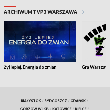
ARCHIWUM TVP3 WARSZAWA
Żyj lepiej. Energia do zmian
Gra Warszaw
BIAŁYSTOK
/
BYDGOSZCZ
/
GDAŃSK
/
GORZÓW WLKP.
/
KATOWICE
/
KIELCE
/