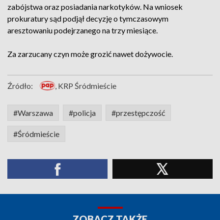
zabójstwa oraz posiadania narkotyków. Na wniosek
prokuratury sąd podjął decyzję o tymczasowym
aresztowaniu podejrzanego na trzy miesiące.
Za zarzucany czyn może grozić nawet dożywocie.
Źródło:
, KRP Śródmieście
#Warszawa
#policja
#przestępczość
#Śródmieście
ZOBACZ TAKŻE