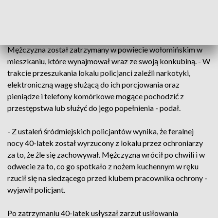
zatrzymany został 40-latek podejrzany o to przestępstwo -
zaznaczył.
Mężczyzna został zatrzymany w powiecie wołomińskim w
mieszkaniu, które wynajmował wraz ze swoją konkubiną. - W
trakcie przeszukania lokalu policjanci zaleźli narkotyki,
elektroniczną wagę służącą do ich porcjowania oraz
pieniądze i telefony komórkowe mogące pochodzić z
przestępstwa lub służyć do jego popełnienia - podał.
- Z ustaleń śródmiejskich policjantów wynika, że feralnej
nocy 40-latek został wyrzucony z lokalu przez ochroniarzy
za to, że źle się zachowywał. Mężczyzna wrócił po chwili i w
odwecie za to, co go spotkało z nożem kuchennym w ręku
rzucił się na siedzącego przed klubem pracownika ochrony -
wyjawił policjant.
Po zatrzymaniu 40-latek usłyszał zarzut usiłowania