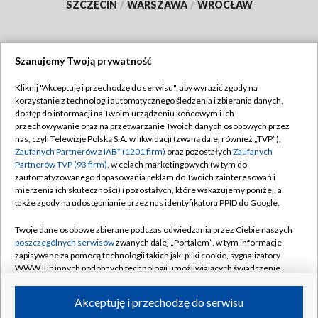
SZCZECIN
/
WARSZAWA
/
WROCŁAW
Szanujemy Twoją prywatność
Dołącz do nas:
Kliknij "Akceptuję i przechodzę do serwisu", aby wyrazić zgody na
korzystanie z technologii automatycznego śledzenia i zbierania danych,
TVP
dostęp do informacji na Twoim urządzeniu końcowym i ich
Abonament TVP
przechowywanie oraz na przetwarzanie Twoich danych osobowych przez
Regulamin TVP
nas, czyli Telewizję Polską S.A. w likwidacji (zwaną dalej również „TVP”),
Emisja w TVP
Polityka prywatności
Zaufanych Partnerów z IAB* (1201 firm)
oraz pozostałych
Zaufanych
Partnerów TVP (93 firm)
, w celach marketingowych (w tym do
Centrum informacji TVP
Moje zgody
zautomatyzowanego dopasowania reklam do Twoich zainteresowań i
mierzenia ich skuteczności) i pozostałych, które wskazujemy poniżej, a
Naziemna Telewizja Cyfrowa
Pomoc
także zgody na udostępnianie przez nas identyfikatora PPID do Google.
Sklep TVP
Biuro reklamy
Twoje dane osobowe zbierane podczas odwiedzania przez Ciebie naszych
Rada Programowa
Kontakt
poszczególnych serwisów
zwanych dalej „Portalem”, w tym informacje
zapisywane za pomocą technologii takich jak: pliki cookie, sygnalizatory
System NOS
WWW lub innych podobnych technologii umożliwiających świadczenie
dopasowanych i bezpiecznych usług, personalizację treści oraz reklam,
Informacje o nadawcy
Kanały
udostępnianie funkcji mediów społecznościowych oraz analizowanie
Akceptuję i przechodzę do serwisu
ruchu w Internecie.
Program dla prasy