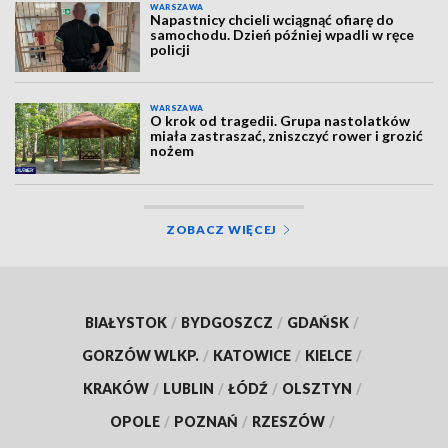
WARSZAWA
Napastnicy chcieli wciągnąć ofiarę do
samochodu. Dzień później wpadli w ręce
policji
WARSZAWA
O krok od tragedii. Grupa nastolatków
miała zastraszać, zniszczyć rower i grozić
nożem
ZOBACZ WIĘCEJ
BIAŁYSTOK
/
BYDGOSZCZ
/
GDAŃSK
/
GORZÓW WLKP.
/
KATOWICE
/
KIELCE
/
KRAKÓW
/
LUBLIN
/
ŁÓDŹ
/
OLSZTYN
/
OPOLE
/
POZNAŃ
/
RZESZÓW
/