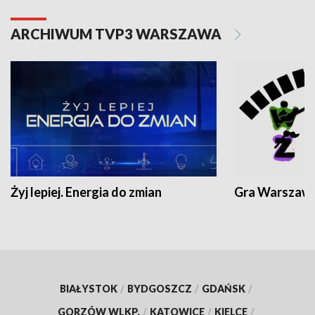
ARCHIWUM TVP3 WARSZAWA
Żyj lepiej. Energia do zmian
Gra Warszaw
BIAŁYSTOK
/
BYDGOSZCZ
/
GDAŃSK
/
GORZÓW WLKP.
/
KATOWICE
/
KIELCE
/