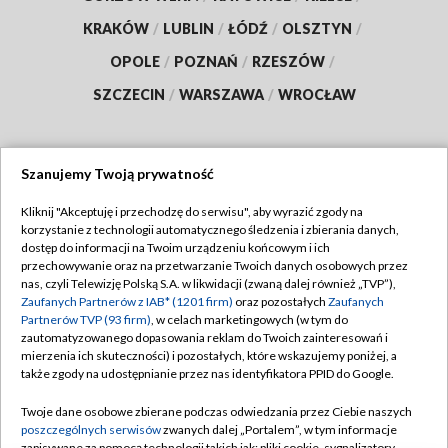
KRAKÓW
/
LUBLIN
/
ŁÓDŹ
/
OLSZTYN
/
OPOLE
/
POZNAŃ
/
RZESZÓW
/
SZCZECIN
/
WARSZAWA
/
WROCŁAW
Szanujemy Twoją prywatność
Dołącz do nas:
Kliknij "Akceptuję i przechodzę do serwisu", aby wyrazić zgody na
korzystanie z technologii automatycznego śledzenia i zbierania danych,
TVP
dostęp do informacji na Twoim urządzeniu końcowym i ich
Abonament TVP
przechowywanie oraz na przetwarzanie Twoich danych osobowych przez
Regulamin TVP
nas, czyli Telewizję Polską S.A. w likwidacji (zwaną dalej również „TVP”),
Emisja w TVP
Zaufanych Partnerów z IAB* (1201 firm)
oraz pozostałych
Zaufanych
Polityka prywatności
Partnerów TVP (93 firm)
, w celach marketingowych (w tym do
Centrum informacji TVP
Moje zgody
zautomatyzowanego dopasowania reklam do Twoich zainteresowań i
mierzenia ich skuteczności) i pozostałych, które wskazujemy poniżej, a
Naziemna Telewizja Cyfrowa
Pomoc
także zgody na udostępnianie przez nas identyfikatora PPID do Google.
Sklep TVP
Biuro reklamy
Twoje dane osobowe zbierane podczas odwiedzania przez Ciebie naszych
Rada Programowa
poszczególnych serwisów
zwanych dalej „Portalem”, w tym informacje
Kontakt
zapisywane za pomocą technologii takich jak: pliki cookie, sygnalizatory